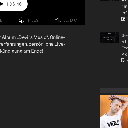
mit
I54
1
Ges
r Album „Devil’s Music“, Online-
Alb
erfahrungen, persönliche Live-
Exo
Ankündigung am Ende!
Vio
7