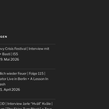
LGEN
vy Crisis Festival | Interview mit
 + Basti | I55
9. Mai 2026
lich wieder Feuer | Folge 115 |
ator Live in Berlin + A Lesson In
ash
1. April 2026
ID | Interview Jarle “Hváll” Kvåle |
um "The Skies Turn Black" + Tour