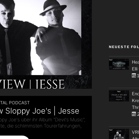
NEUESTE FO
Hea
Elli
1
End
Kre
Thr
2
VRE
Alb