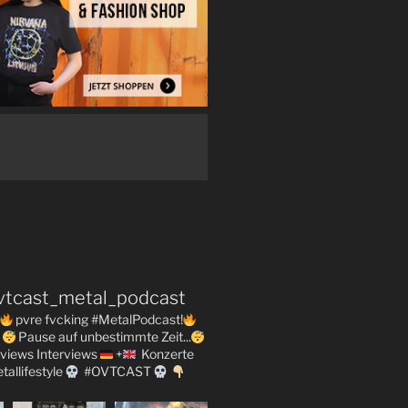
vtcast_metal_podcast
pvre fvcking #MetalPodcast!
Pause auf unbestimmte Zeit...
views
Interviews
+
Konzerte
tallifestyle
#OVTCAST