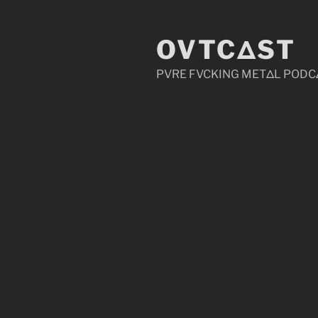
Zum
Inhalt
OVTCΔST
springen
PVRE FVCKING METΔL PODC