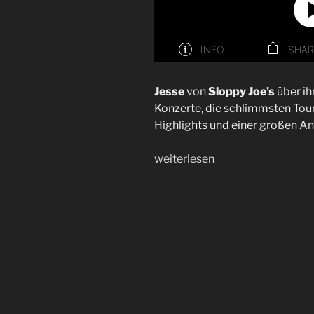
Jesse
von
Sloppy Joe’s
über ih
Konzerte, die schlimmsten Tour
Highlights und einer großen 
„Interview
weiterlesen
Sloppy
Joe’s
|
Jesse“