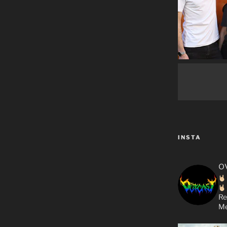
INSTA
o
Re
Me