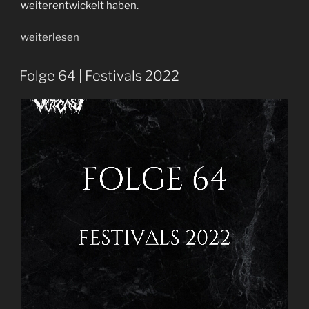
weiterentwickelt haben.
„Folge
weiterlesen
69
|
Folge 64 | Festivals 2022
Summer
Breeze
2022
|
Festival
Recap“