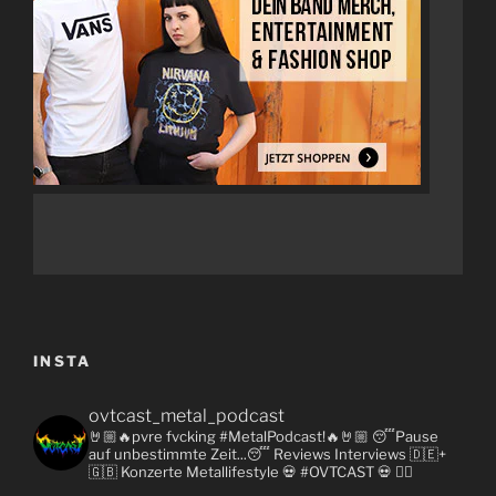
INSTA
ovtcast_metal_podcast
🤘🏼🔥pvre fvcking #MetalPodcast!🔥🤘🏼
😴Pause
auf unbestimmte Zeit...😴
Reviews
Interviews 🇩🇪+
🇬🇧
Konzerte
Metallifestyle
💀 #OVTCAST 💀
👇🏼