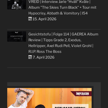
VREID | Interview Jarle “Hváll” Kvåle |
Album "The Skies Turn Black" + Tour mit
Hypocrisy, Abbath & Vomitory | I54
15. April 2026
Gesichtstofu | Folge 114 | GAEREA Album
Review | Tipps Grade 2, Exodus,
Hellripper, Axel Rudi Pell, Violet Grohl |
R.I.P. Ross The Boss
7. April 2026