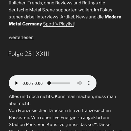
üblichen Trends, ohne Reviews und Ratings die
deutsche Metal Szene supporten wollen. Im Fokus
stehen dabei Interviews, Artikel, News und die
Modern
Metal Germany
Spotify Playlist
!
„Interview
weiterlesen
Modern
Metal
Folge 23 | XXIII
Germany
|
Steff,
Jona,
Pauli“
Alles und doch nichts. Kann man machen, muss man
aber nicht.
Von Französischen Drückern hin zu französischen
Bassisten. Von roher live Energie zu abgeklärtem
Stadion Rock. Von Kunst zu „muss das so?“. Diese