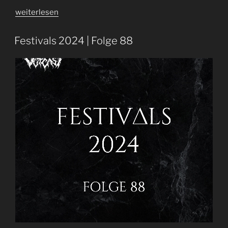
„Auf
weiterlesen
dem
aufsteigenden
Festivals 2024 | Folge 88
Ast
|
Summer
Breeze
2024
Ausblick
|
Folge
96“