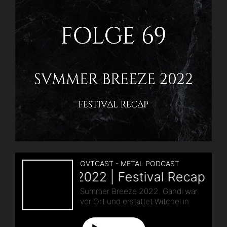
Zwiebel
|
i41“