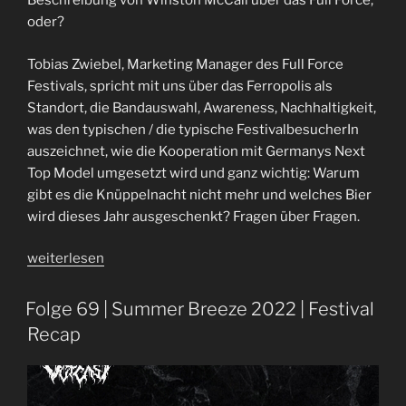
Beschreibung von Winston McCall über das Full Force,
oder?
Tobias Zwiebel, Marketing Manager des Full Force
Festivals, spricht mit uns über das Ferropolis als
Standort, die Bandauswahl, Awareness, Nachhaltigkeit,
was den typischen / die typische FestivalbesucherIn
auszeichnet, wie die Kooperation mit Germanys Next
Top Model umgesetzt wird und ganz wichtig: Warum
gibt es die Knüppelnacht nicht mehr und welches Bier
wird dieses Jahr ausgeschenkt? Fragen über Fragen.
„Full
weiterlesen
Force
Festival
Folge 69 | Summer Breeze 2022 | Festival
|
Recap
Interview
mit
Tobias