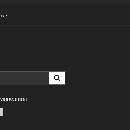
ns
Suchen
 VERPASSEN!