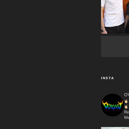
INSTA
o
Re
Me