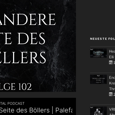
NEUESTE FO
Hea
Elli
1
End
Kre
Thr
2
VRE
Alb