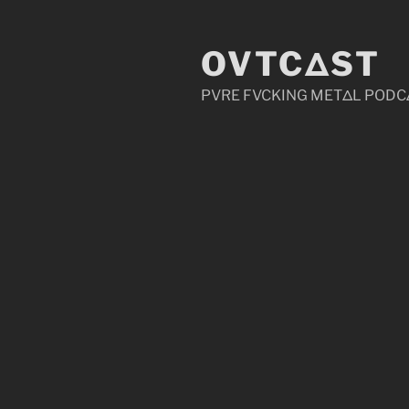
Zum
Inhalt
OVTCΔST
springen
PVRE FVCKING METΔL PODC