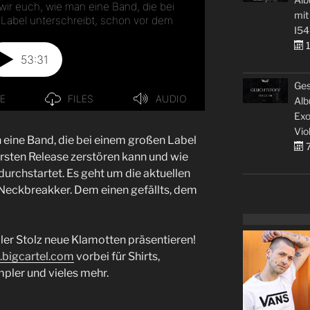
mit
I54
1
Ges
Alb
Exo
Vio
 eine Band, die bei einem großen Label
7
rsten Release zerstören kann und wie
urchstartet. Es geht um die aktuellen
Neckbreakker. Dem einen gefällts, dem
er Stolz neue Klamotten präsentieren!
t.bigcartel.com⁠
vorbei für Shirts,
pler und vieles mehr.