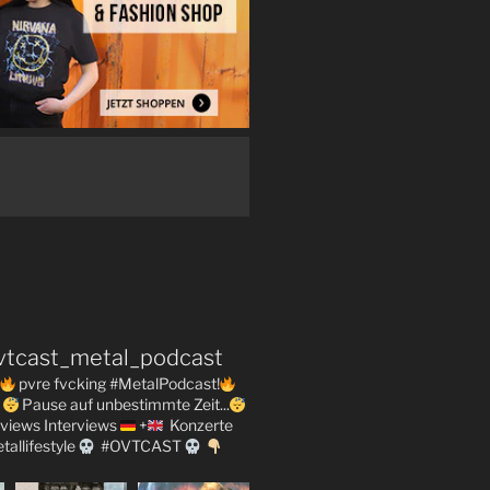
vtcast_metal_podcast
pvre fvcking #MetalPodcast!
Pause auf unbestimmte Zeit...
views
Interviews
+
Konzerte
tallifestyle
#OVTCAST