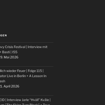
LGEN
vy Crisis Festival | Interview mit
 + Basti | I55
9. Mai 2026
lich wieder Feuer | Folge 115 |
ator Live in Berlin + A Lesson In
ash
1. April 2026
ID | Interview Jarle “Hváll” Kvåle |
um "The Skies Turn Black" + Tour