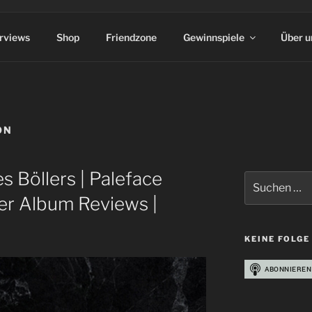
erviews
Shop
Friendzone
Gewinnspiele
Über u
ON
s Böllers | Paleface
Suchen
nach:
er Album Reviews |
KEINE FOLGE