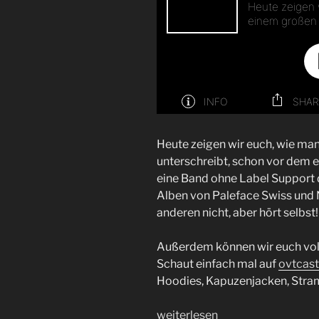
Heute zeigen wir euch, wie man
unterschreibt, schon vor dem e
eine Band ohne Label Support d
Alben von Paleface Swiss und 
anderen nicht, aber hört selbst!
Außerdem können wir euch voll
Schaut einfach mal auf
⁠ovtcas
Hoodies, Kapuzenjacken, Stram
„Die
weiterlesen