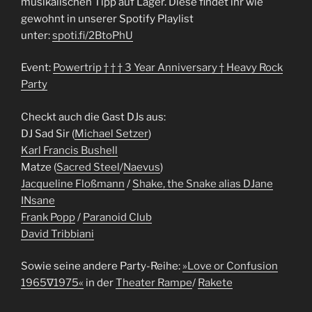
musikalischen Tipp auf Lager. Diese findet ihr wie
gewohnt in unserer Spotify Playlist
unter:
spoti.fi/2BtoPhU
Event:
Powertrip † † † 3 Year Anniversary † Heavy Rock
Party
Checkt auch die Gast DJs aus:
DJ Sad Sir (
Michael Setzer
)
Karl Francis Bushell
Matze (
Sacred Steel
/
Naevus
)
Jacqueline Floßmann
/
Shake, the Snake alias DJane
INsane
Frank Popp
/
Paranoid Club
David Tribbiani
Sowie seine andere Party-Reihe:
»Love or Confusion
1965∇1975«
in der
Theater Rampe
/
Rakete