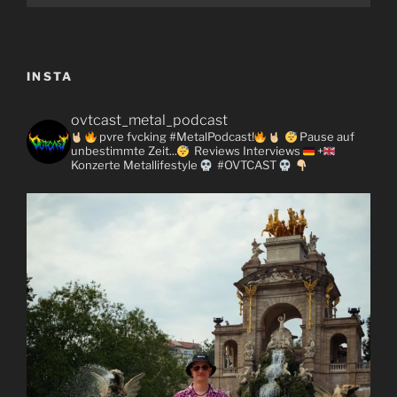
INSTA
ovtcast_metal_podcast
pvre fvcking #MetalPodcast!
Pause auf
unbestimmte Zeit...
Reviews
Interviews
+
Konzerte
Metallifestyle
#OVTCAST