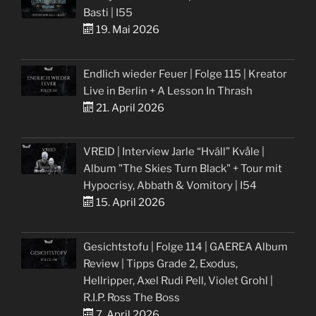
Basti | I55
19. Mai 2026
Endlich wieder Feuer | Folge 115 | Kreator
Live in Berlin + A Lesson In Thrash
21. April 2026
VREID | Interview Jarle “Hváll” Kvåle |
Album "The Skies Turn Black" + Tour mit
Hypocrisy, Abbath & Vomitory | I54
15. April 2026
Gesichtstofu | Folge 114 | GAEREA Album
Review | Tipps Grade 2, Exodus,
Hellripper, Axel Rudi Pell, Violet Grohl |
R.I.P. Ross The Boss
7. April 2026