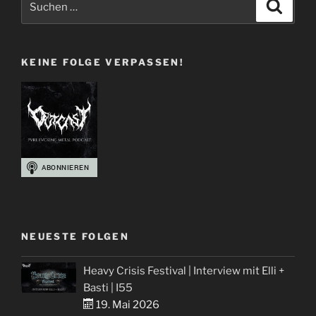
Suche
Schädeln
nach:
und
Blut
KEINE FOLGE VERPASSEN!
–
Metal
Album
Cover
Best-
Of“
NEUESTE FOLGEN
Heavy Crisis Festival | Interview mit Elli +
Basti | I55
19. Mai 2026