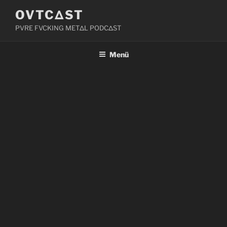
Zum
OVTCΔST
Inhalt
PVRE FVCKING METΔL PODCΔST
springen
Menü