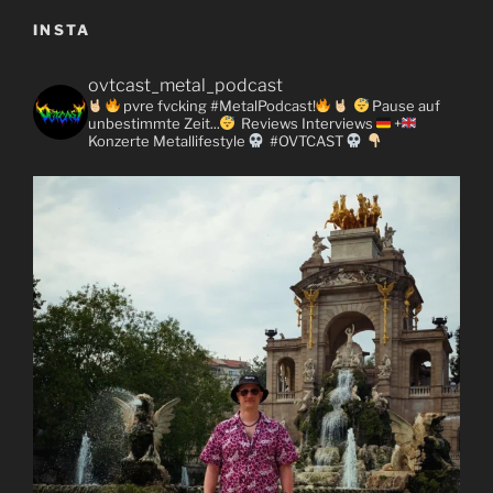
INSTA
ovtcast_metal_podcast
pvre fvcking #MetalPodcast!
Pause auf
unbestimmte Zeit...
Reviews
Interviews
+
Konzerte
Metallifestyle
#OVTCAST