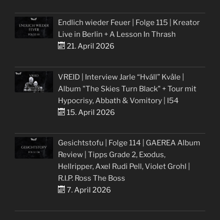
Endlich wieder Feuer | Folge 115 | Kreator
Live in Berlin + A Lesson In Thrash
21. April 2026
VREID | Interview Jarle “Hváll” Kvåle |
Album "The Skies Turn Black" + Tour mit
Hypocrisy, Abbath & Vomitory | I54
15. April 2026
Gesichtstofu | Folge 114 | GAEREA Album
Review | Tipps Grade 2, Exodus,
Hellripper, Axel Rudi Pell, Violet Grohl |
R.I.P. Ross The Boss
7. April 2026