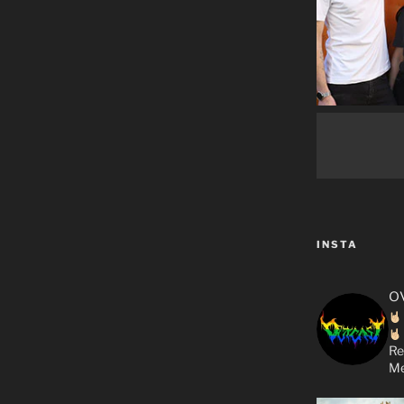
INSTA
o
Re
Me