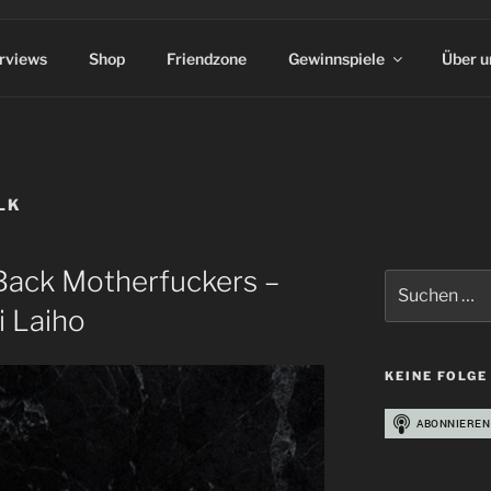
erviews
Shop
Friendzone
Gewinnspiele
Über u
LK
Back Motherfuckers –
Suchen
nach:
i Laiho
KEINE FOLGE