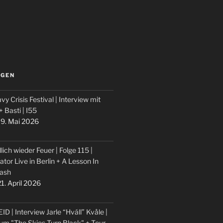
LGEN
vy Crisis Festival | Interview mit
 + Basti | I55
9. Mai 2026
lich wieder Feuer | Folge 115 |
ator Live in Berlin + A Lesson In
ash
1. April 2026
ID | Interview Jarle “Hváll” Kvåle |
um "The Skies Turn Black" + Tour