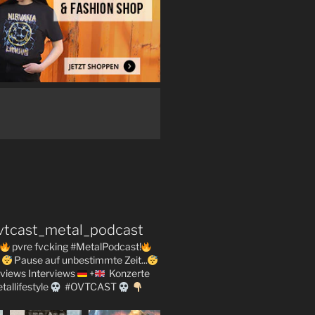
vtcast_metal_podcast
pvre fvcking #MetalPodcast!
Pause auf unbestimmte Zeit...
views
Interviews
+
Konzerte
tallifestyle
#OVTCAST