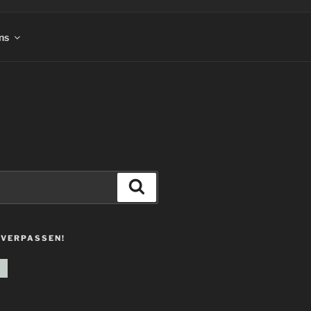
ns
Suchen
 VERPASSEN!