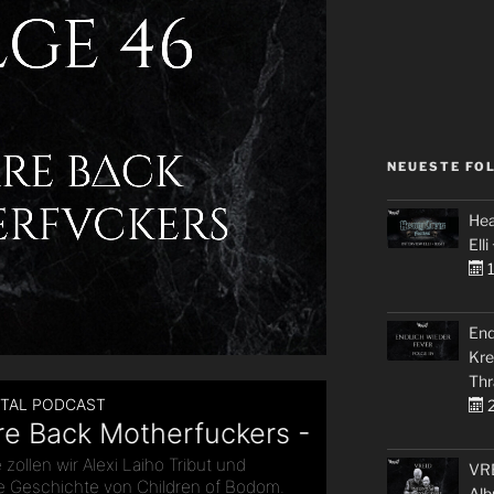
NEUESTE FO
Hea
Elli
1
End
Kre
Thr
2
VRE
Alb