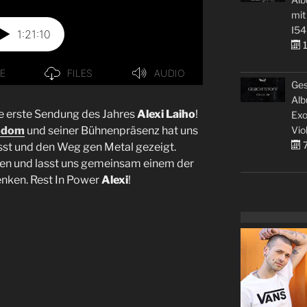
mit
I54
1
Ges
Alb
e erste Sendung des Jahres
Alexi Laiho
!
Exo
Vio
Bodom
und seiner Bühnenpräsenz hat uns
7
sst und den Weg gen Metal gezeigt.
gen und lasst uns gemeinsam einem der
enken. Rest In Power
Alexi
!