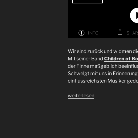
Wir sind zurück und widmen di
Mit seiner Band
Children of 
der Finne maßgeblich beeinflu
Schwelgt mit uns in Erinnerun
einflussreichsten Musiker ged
„Folge
weiterlesen
46
|
We
Are
Back