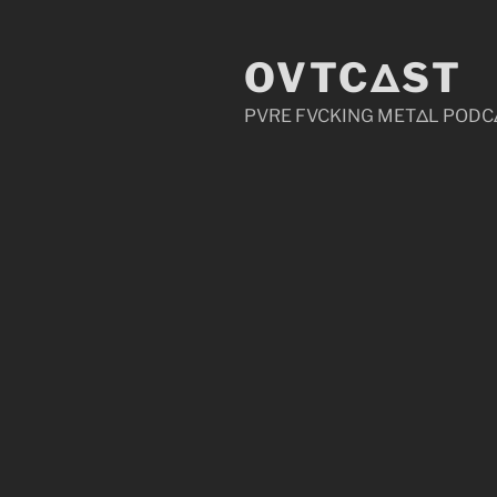
Zum
Inhalt
OVTCΔST
springen
PVRE FVCKING METΔL PODC