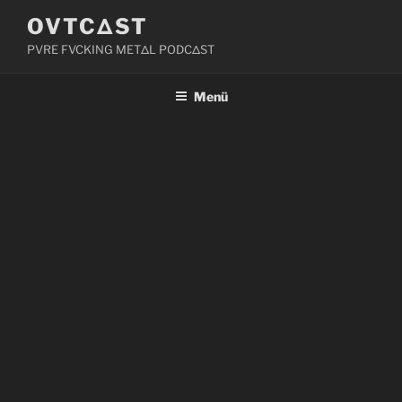
Zum
OVTCΔST
Inhalt
PVRE FVCKING METΔL PODCΔST
springen
Menü