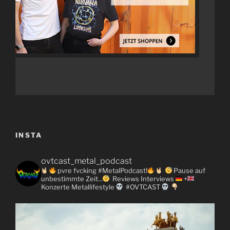
INSTA
ovtcast_metal_podcast
pvre fvcking #MetalPodcast!
Pause auf
unbestimmte Zeit...
Reviews
Interviews
+
Konzerte
Metallifestyle
#OVTCAST