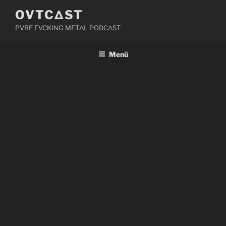
Zum
OVTCΔST
Inhalt
PVRE FVCKING METΔL PODCΔST
springen
Menü