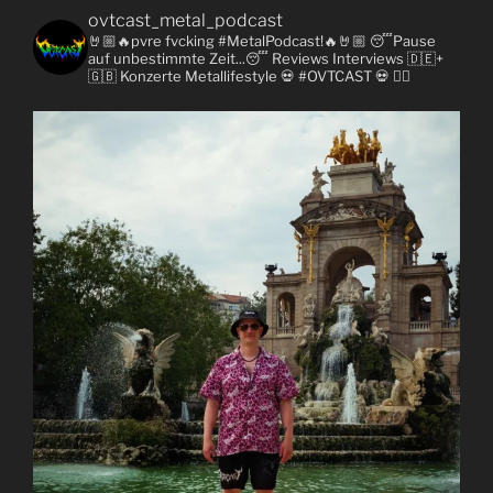
ovtcast_metal_podcast
🤘🏼🔥pvre fvcking #MetalPodcast!🔥🤘🏼
😴Pause
auf unbestimmte Zeit...😴
Reviews
Interviews 🇩🇪+
🇬🇧
Konzerte
Metallifestyle
💀 #OVTCAST 💀
👇🏼