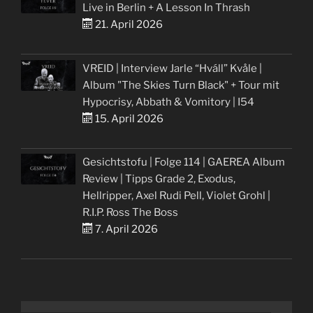
Live in Berlin + A Lesson In Thrash
21. April 2026
VREID | Interview Jarle “Hváll” Kvåle |
Album "The Skies Turn Black" + Tour mit
Hypocrisy, Abbath & Vomitory | I54
15. April 2026
Gesichtstofu | Folge 114 | GAEREA Album
Review | Tipps Grade 2, Exodus,
Hellripper, Axel Rudi Pell, Violet Grohl |
R.I.P. Ross The Boss
7. April 2026