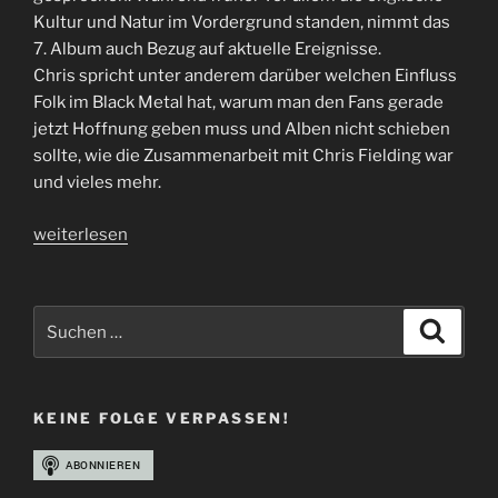
Kultur und Natur im Vordergrund standen, nimmt das
7. Album auch Bezug auf aktuelle Ereignisse.
Chris spricht unter anderem darüber welchen Einfluss
Folk im Black Metal hat, warum man den Fans gerade
jetzt Hoffnung geben muss und Alben nicht schieben
sollte, wie die Zusammenarbeit mit Chris Fielding war
und vieles mehr.
„Interview
weiterlesen
Winterfylleth
|
Chris“
Suchen
Suche
nach:
KEINE FOLGE VERPASSEN!