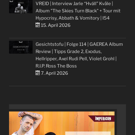
VREID | Interview Jarle “Hváll” Kvåle |
Album "The Skies Turn Black" + Tour mit
Hypocrisy, Abbath & Vomitory | I54
15. April 2026
Gesichtstofu | Folge 114 | GAEREA Album
Review | Tipps Grade 2, Exodus,
Hellripper, Axel Rudi Pell, Violet Grohl |
R.I.P. Ross The Boss
7. April 2026