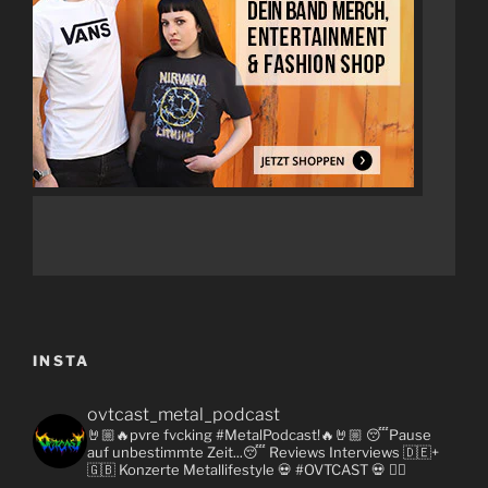
INSTA
ovtcast_metal_podcast
🤘🏼🔥pvre fvcking #MetalPodcast!🔥🤘🏼
😴Pause
auf unbestimmte Zeit...😴
Reviews
Interviews 🇩🇪+
🇬🇧
Konzerte
Metallifestyle
💀 #OVTCAST 💀
👇🏼