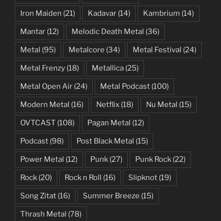
Iron Maiden
(21)
Kadavar
(14)
Kambrium
(14)
Mantar
(12)
Melodic Death Metal
(36)
Metal
(95)
Metalcore
(34)
Metal Festival
(24)
Metal Frenzy
(18)
Metallica
(25)
Metal Open Air
(24)
Metal Podcast
(100)
Modern Metal
(16)
Netflix
(18)
Nu Metal
(15)
OVTCAST
(108)
Pagan Metal
(12)
Podcast
(98)
Post Black Metal
(15)
Power Metal
(12)
Punk
(27)
Punk Rock
(22)
Rock
(20)
Rock n Roll
(16)
Slipknot
(19)
Song Zitat
(16)
Summer Breeze
(15)
Thrash Metal
(78)