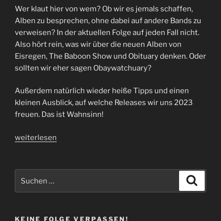
Wer klaut hier von wem? Ob wir es jemals schaffen,
Alben zu besprechen, ohne dabei auf andere Bands zu
verweisen? In der aktuellen Folge auf jeden Fall nicht.
Also hört rein, was wir über die neuen Alben von
Eisregen, The Baboon Show und Obituary denken. Oder
sollten wir eher sagen Obaywatchuary?
Außerdem natürlich wieder heiße Tipps und einen
kleinen Ausblick, auf welche Releases wir uns 2023
freuen. Das ist Wahnsinn!
„Folge
weiterlesen
74
|
Bronze,
Suchen
Suche
Silber
nach:
und
Gold“
KEINE FOLGE VERPASSEN!