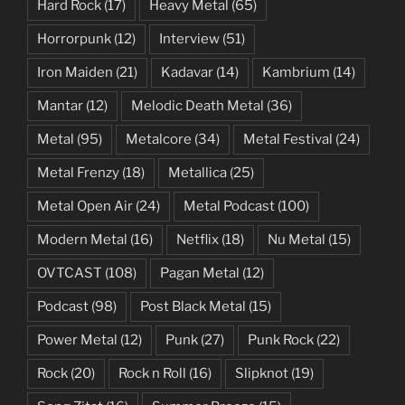
Hard Rock
(17)
Heavy Metal
(65)
Horrorpunk
(12)
Interview
(51)
Iron Maiden
(21)
Kadavar
(14)
Kambrium
(14)
Mantar
(12)
Melodic Death Metal
(36)
Metal
(95)
Metalcore
(34)
Metal Festival
(24)
Metal Frenzy
(18)
Metallica
(25)
Metal Open Air
(24)
Metal Podcast
(100)
Modern Metal
(16)
Netflix
(18)
Nu Metal
(15)
OVTCAST
(108)
Pagan Metal
(12)
Podcast
(98)
Post Black Metal
(15)
Power Metal
(12)
Punk
(27)
Punk Rock
(22)
Rock
(20)
Rock n Roll
(16)
Slipknot
(19)