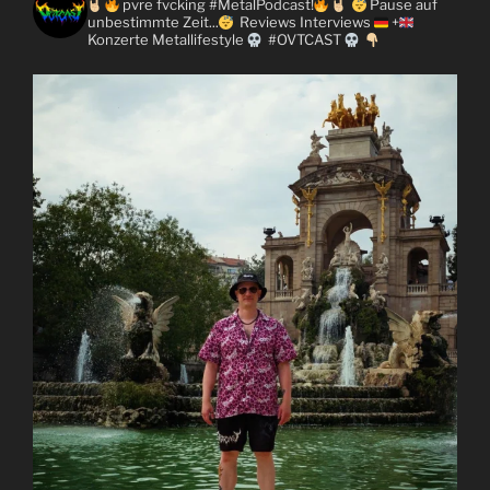
pvre fvcking #MetalPodcast!
Pause auf
unbestimmte Zeit...
Reviews
Interviews
+
Konzerte
Metallifestyle
#OVTCAST