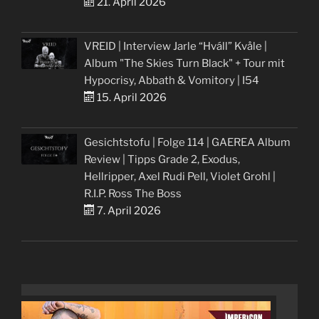
21. April 2026
VREID | Interview Jarle “Hváll” Kvåle |
Album "The Skies Turn Black" + Tour mit
Hypocrisy, Abbath & Vomitory | I54
15. April 2026
Gesichtstofu | Folge 114 | GAEREA Album
Review | Tipps Grade 2, Exodus,
Hellripper, Axel Rudi Pell, Violet Grohl |
R.I.P. Ross The Boss
7. April 2026