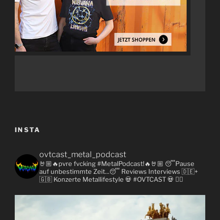
INSTA
ovtcast_metal_podcast
🤘🏼🔥pvre fvcking #MetalPodcast!🔥🤘🏼
😴Pause
auf unbestimmte Zeit...😴
Reviews
Interviews 🇩🇪+
🇬🇧
Konzerte
Metallifestyle
💀 #OVTCAST 💀
👇🏼