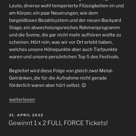
Leute, diverse wohl temperierte Flüssigkeiten im und
am Körper, ein paar Neuerungen, wie dem
bargeldlosen Bezahlsystem und der neuen Backyard
Stage, ein abwechslungsreiches Rahmenprogramm
und die Sonne, die gar nicht mehr aufhören wollte zu
scheinen. Hört rein, was wir vor Ort erlebt haben,
welches unsere Höhepunkte aber auch Tiefpunkte
waren und unsere persönlichen Top 5 des Festivals.
Begleitet wird diese Folge von gleich zwei Metal-
Getränken, die für die Aufnahme nicht gerade
förderlich waren aber hört selbst. 😉
„Folge
weiterlesen
66
|
VERÖFFENTLICHT
21. APRIL 2022
AM
Full
Gewinnt 1 x 2 FULL FORCE Tickets!
Force
2022