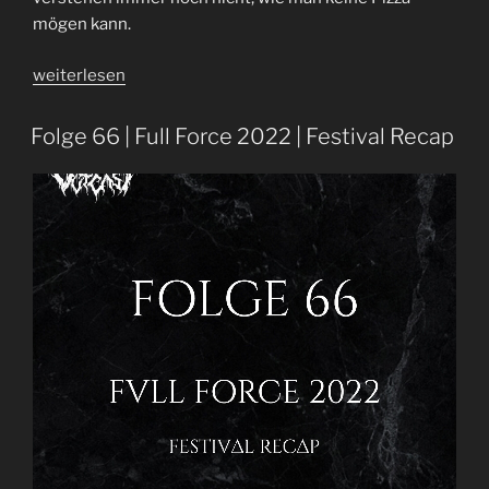
mögen kann.
„Ich
weiterlesen
hasse
Pizza
Folge 66 | Full Force 2022 | Festival Recap
|
Folge
77
|
Mit
Nicht-
Metalhead
Chuck
über
Iron
Maiden,
Slipknot
+