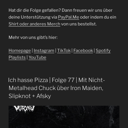
Hat dir die Folge gefallen? Dann freuen wir uns über
deine Unterstützung via
⁠⁠⁠⁠⁠⁠⁠⁠⁠⁠⁠⁠⁠⁠⁠⁠⁠⁠⁠⁠⁠⁠⁠⁠⁠⁠PayPal.Me⁠⁠⁠⁠⁠⁠⁠⁠⁠⁠⁠⁠⁠⁠⁠⁠⁠⁠⁠⁠⁠⁠⁠⁠⁠⁠
oder indem du ein
⁠⁠⁠⁠Shirt oder anderes Merch⁠⁠⁠⁠
von uns bestellst.
Mehr von uns gibt’s hier:
⁠⁠⁠⁠⁠⁠⁠⁠⁠⁠⁠⁠⁠⁠⁠⁠⁠⁠⁠⁠⁠⁠⁠⁠Homepage⁠⁠⁠⁠⁠⁠⁠⁠⁠⁠⁠⁠⁠⁠⁠⁠⁠⁠⁠⁠⁠⁠⁠⁠⁠⁠
|
⁠⁠⁠⁠⁠⁠⁠⁠⁠⁠⁠⁠⁠⁠⁠⁠⁠⁠⁠⁠⁠⁠⁠⁠⁠⁠Instagram⁠⁠⁠⁠⁠⁠⁠⁠⁠⁠⁠⁠⁠⁠⁠⁠⁠⁠⁠⁠⁠⁠⁠⁠⁠⁠
|
⁠⁠⁠⁠⁠⁠⁠⁠⁠⁠⁠⁠⁠⁠⁠⁠⁠⁠⁠⁠⁠⁠⁠⁠⁠⁠TikTok⁠⁠⁠⁠⁠⁠⁠⁠⁠⁠⁠⁠⁠⁠⁠⁠⁠⁠⁠⁠⁠⁠⁠⁠⁠⁠
|
⁠⁠⁠⁠⁠⁠⁠⁠⁠⁠⁠⁠⁠⁠⁠⁠⁠⁠⁠⁠⁠⁠⁠⁠⁠⁠Facebook⁠⁠⁠⁠⁠⁠⁠⁠⁠⁠⁠⁠⁠⁠⁠⁠⁠⁠⁠⁠⁠⁠⁠⁠⁠⁠
|
⁠⁠⁠⁠⁠⁠⁠⁠⁠⁠⁠⁠⁠⁠⁠⁠⁠⁠⁠⁠⁠⁠⁠⁠⁠⁠Spotify
Playlists⁠⁠⁠⁠⁠⁠⁠⁠⁠⁠⁠⁠⁠⁠⁠⁠⁠⁠⁠⁠⁠⁠⁠⁠⁠⁠
|
⁠⁠⁠⁠⁠⁠⁠⁠⁠⁠⁠⁠⁠⁠⁠⁠⁠⁠⁠⁠⁠⁠⁠⁠⁠⁠YouTube⁠
Ich hasse Pizza | Folge 77 | Mit Nicht-
Metalhead Chuck über Iron Maiden,
Slipknot + Afsky