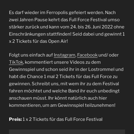
|
Es darf wieder im Ferropolis gefeiert werden. Nach
Festival
zwei Jahren Pause kehrt das Full Force Festival umso
Recap“
stärker zurück und kann vom 24. bis 26. Juni 2022 ohne
Einschränkungen stattfinden! Seid dabei und gewinnt 1
x 2 Tickets für das Open Air!
Folgt uns einfach auf
Instagram
,
Facebook
und/ oder
TikTok
, kommentiert unsere Videos zu dem
Gewinnspiel und schon seid ihr in der Lostrommel und
habt die Chance 1 mal 2 Tickets für das Full Force zu
gewinnen. Schreibt uns, mit wem ihr zu dem Festival
fahren möchtet und welche Band ihr euch unbedingt
anschauen müsst. Ihr könnt natürlich auch hier
kommentieren, um am Gewinnspiel teilzunehmen!
Preis:
1 x 2 Tickets für das Full Force Festival