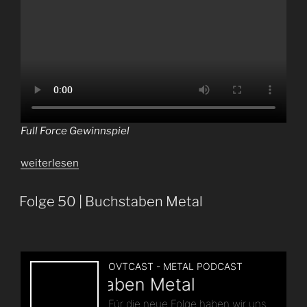
Full Force Gewinnspiel
„Gewinnt
weiterlesen
1
x
Folge 50 | Buchstaben Metal
2
FULL
FORCE
Tickets!“