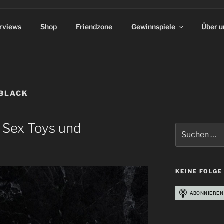
erviews
Shop
Friendzone
Gewinnspiele
Über u
 BLACK
, Sex Toys und
Suchen
nach:
KEINE FOLGE