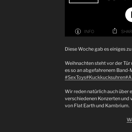
Diese Woche gab es einiges z
Weihnachten steht vor der Tür
es so an abgefahrenem Band-M
#SexToys
#Kuckkucksuhren
#A
Wir reden natürlich auch über 
verschiedenen Konzerten und w
von Flat Earth und Kambrium.
We