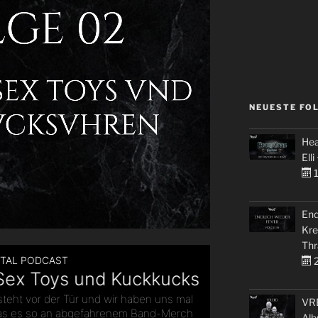
NEUESTE FO
Hea
Elli
1
End
Kre
Thr
2
VRE
Alb