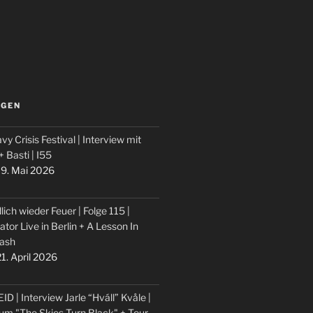
LGEN
vy Crisis Festival | Interview mit
 + Basti | I55
9. Mai 2026
lich wieder Feuer | Folge 115 |
ator Live in Berlin + A Lesson In
ash
1. April 2026
ID | Interview Jarle “Hváll” Kvåle |
um "The Skies Turn Black" + Tour