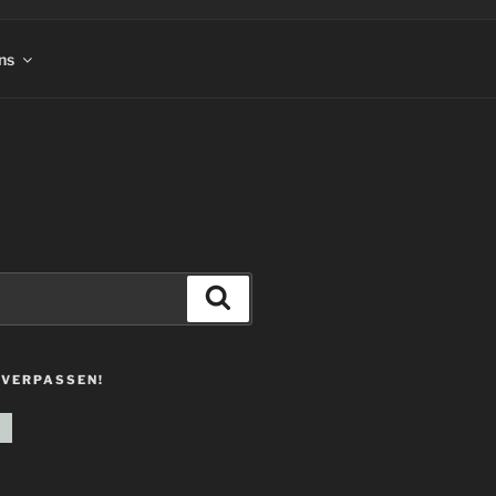
ns
Suchen
 VERPASSEN!