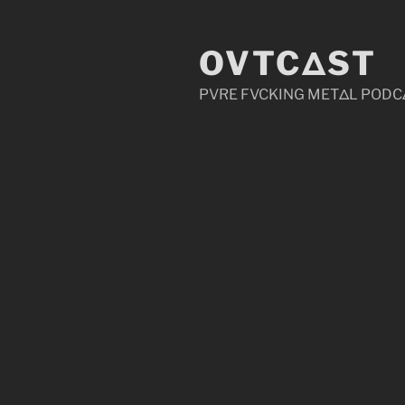
Zum
Inhalt
OVTCΔST
springen
PVRE FVCKING METΔL PODC