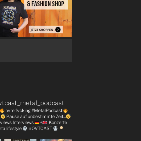
vtcast_metal_podcast
pvre fvcking #MetalPodcast!
Pause auf unbestimmte Zeit...
views
Interviews
+
Konzerte
tallifestyle
#OVTCAST