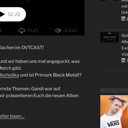
mit
I54
1
Ges
Alb
u lachen im OVTCAST!
Exo
Vio
7
 und wir haben uns mal angeguckt, was
erch gibt.
lkoholika
und ist Primark Black Metal!?
ernste Themen. Gandi war auf
ir präsentieren Euch die neuen Alben
iter lesen…