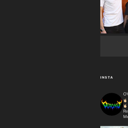
INSTA
o
Re
Me