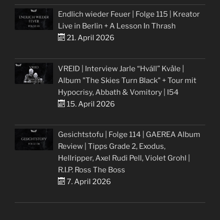
Endlich wieder Feuer | Folge 115 | Kreator
Live in Berlin + A Lesson In Thrash
21. April 2026
VREID | Interview Jarle “Hváll” Kvåle |
Album "The Skies Turn Black" + Tour mit
Hypocrisy, Abbath & Vomitory | I54
15. April 2026
Gesichtstofu | Folge 114 | GAEREA Album
Review | Tipps Grade 2, Exodus,
Hellripper, Axel Rudi Pell, Violet Grohl |
R.I.P. Ross The Boss
7. April 2026