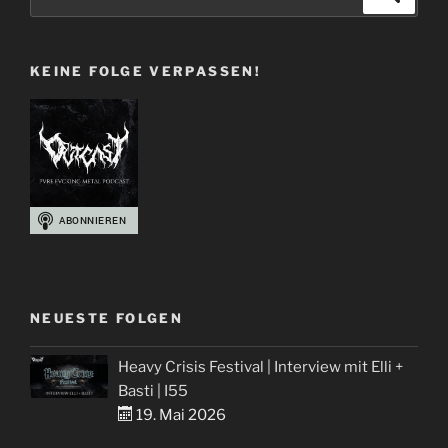
Schädeln
nach:
und
Blut
KEINE FOLGE VERPASSEN!
–
Metal
Album
Cover
Best-
Of“
NEUESTE FOLGEN
Heavy Crisis Festival | Interview mit Elli +
Basti | I55
19. Mai 2026