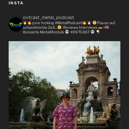
INSTA
ovtcast_metal_podcast
pvre fvcking #MetalPodcast!
Pause auf
unbestimmte Zeit...
Reviews
Interviews
+
Konzerte
Metallifestyle
#OVTCAST