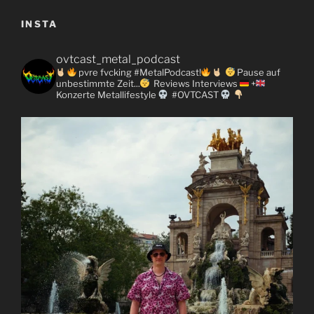
INSTA
ovtcast_metal_podcast
pvre fvcking #MetalPodcast!
Pause auf
unbestimmte Zeit...
Reviews
Interviews
+
Konzerte
Metallifestyle
#OVTCAST