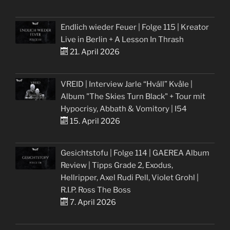
Endlich wieder Feuer | Folge 115 | Kreator
Live in Berlin + A Lesson In Thrash
21. April 2026
VREID | Interview Jarle “Hváll” Kvåle |
Album "The Skies Turn Black" + Tour mit
Hypocrisy, Abbath & Vomitory | I54
15. April 2026
Gesichtstofu | Folge 114 | GAEREA Album
Review | Tipps Grade 2, Exodus,
Hellripper, Axel Rudi Pell, Violet Grohl |
R.I.P. Ross The Boss
7. April 2026