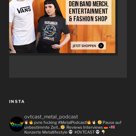
INSTA
ovtcast_metal_podcast
pvre fvcking #MetalPodcast!
Pause auf
unbestimmte Zeit...
Reviews
Interviews
+
Konzerte
Metallifestyle
#OVTCAST