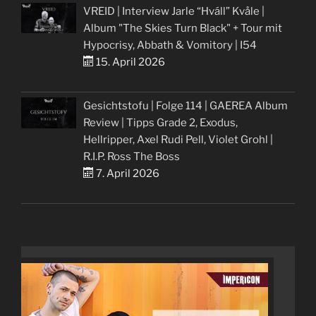
VREID | Interview Jarle “Hváll” Kvåle |
Album "The Skies Turn Black" + Tour mit
Hypocrisy, Abbath & Vomitory | I54
15. April 2026
Gesichtstofu | Folge 114 | GAEREA Album
Review | Tipps Grade 2, Exodus,
Hellripper, Axel Rudi Pell, Violet Grohl |
R.I.P. Ross The Boss
7. April 2026