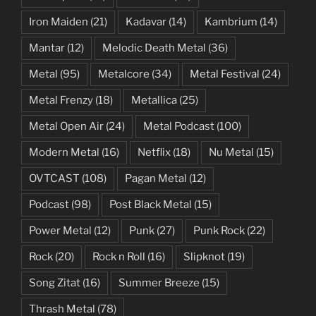
Iron Maiden
(21)
Kadavar
(14)
Kambrium
(14)
Mantar
(12)
Melodic Death Metal
(36)
Metal
(95)
Metalcore
(34)
Metal Festival
(24)
Metal Frenzy
(18)
Metallica
(25)
Metal Open Air
(24)
Metal Podcast
(100)
Modern Metal
(16)
Netflix
(18)
Nu Metal
(15)
OVTCAST
(108)
Pagan Metal
(12)
Podcast
(98)
Post Black Metal
(15)
Power Metal
(12)
Punk
(27)
Punk Rock
(22)
Rock
(20)
Rock n Roll
(16)
Slipknot
(19)
Song Zitat
(16)
Summer Breeze
(15)
Thrash Metal
(78)