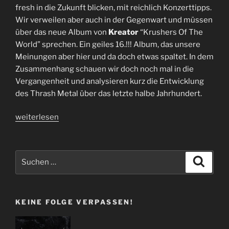
fresh in die Zukunft blicken, mit reichlich Konzerttipps.
Wir verweilen aber auch in der Gegenwart und müssen
über das neue Album von
Kreator
“Krushers Of The
World” sprechen. Ein geiles 16.!!! Album, das unsere
Meinungen aber hier und da doch etwas spaltet. In dem
Zusammenhang schauen wir doch noch mal in die
Vergangenheit und analysieren kurz die Entwicklung
des Thrash Metal über das letzte halbe Jahrhundert.
„Folge
weiterlesen
109
|
PODCAST
Suchen
Suche
Krushers
nach:
|
Kreator
KEINE FOLGE VERPASSEN!
–
Krushers
Of