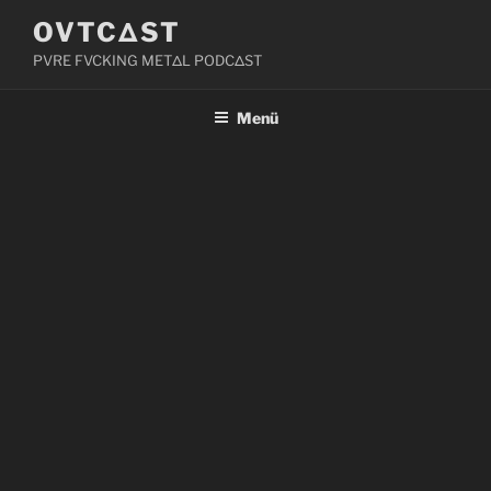
Zum
OVTCΔST
Inhalt
PVRE FVCKING METΔL PODCΔST
springen
Menü