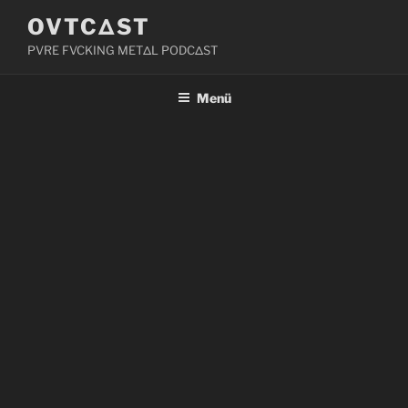
Zum
OVTCΔST
Inhalt
PVRE FVCKING METΔL PODCΔST
springen
Menü