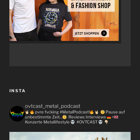
INSTA
ovtcast_metal_podcast
pvre fvcking #MetalPodcast!
Pause auf
unbestimmte Zeit...
Reviews
Interviews
+
Konzerte
Metallifestyle
#OVTCAST