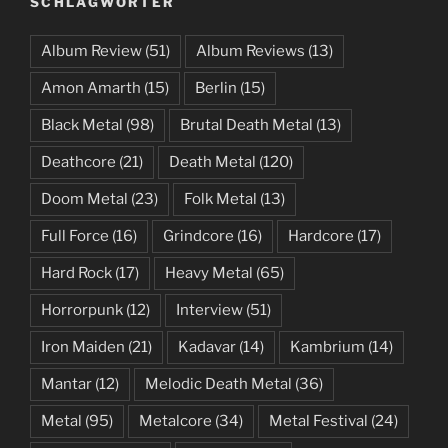
SCHLAGWÖRTER
Album Review
(51)
Album Reviews
(13)
Amon Amarth
(15)
Berlin
(15)
Black Metal
(98)
Brutal Death Metal
(13)
Deathcore
(21)
Death Metal
(120)
Doom Metal
(23)
Folk Metal
(13)
Full Force
(16)
Grindcore
(16)
Hardcore
(17)
Hard Rock
(17)
Heavy Metal
(65)
Horrorpunk
(12)
Interview
(51)
Iron Maiden
(21)
Kadavar
(14)
Kambrium
(14)
Mantar
(12)
Melodic Death Metal
(36)
Metal
(95)
Metalcore
(34)
Metal Festival
(24)