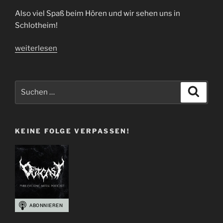
Also viel Spaß beim Hören und wir sehen uns in
Schlotheim!
„Thüringer
weiterlesen
Klöße
|
Party.San
Suchen
Suche
2024
nach:
–
Der
KEINE FOLGE VERPASSEN!
Ausblick
|
Folge
95“