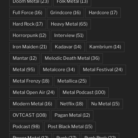
Doom Metal
(23)
Folk Metal
(13)
Full Force
(16)
Grindcore
(16)
Hardcore
(17)
Hard Rock
(17)
Heavy Metal
(65)
Horrorpunk
(12)
Interview
(51)
Iron Maiden
(21)
Kadavar
(14)
Kambrium
(14)
Mantar
(12)
Melodic Death Metal
(36)
Metal
(95)
Metalcore
(34)
Metal Festival
(24)
Metal Frenzy
(18)
Metallica
(25)
Metal Open Air
(24)
Metal Podcast
(100)
Modern Metal
(16)
Netflix
(18)
Nu Metal
(15)
OVTCAST
(108)
Pagan Metal
(12)
Podcast
(98)
Post Black Metal
(15)