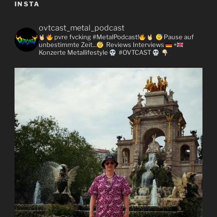
INSTA
ovtcast_metal_podcast
pvre fvcking #MetalPodcast!
Pause auf
unbestimmte Zeit...
Reviews
Interviews
+
Konzerte
Metallifestyle
#OVTCAST