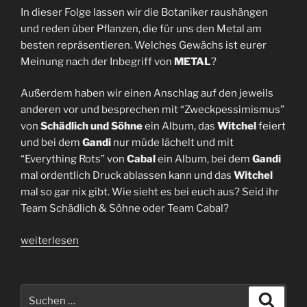
In dieser Folge lassen wir die Botaniker raushängen
und reden über Pflanzen, die für uns den Metal am
besten repräsentieren. Welches Gewächs ist eurer
Meinung nach der Inbegriff von
METAL
?
Außerdem haben wir einen Anschlag auf den jeweils
anderen vor und besprechen mit “Zweckpessimismus”
von
Schädlich und Söhne
ein Album, das
Witchel
feiert
und bei dem
Gandi
nur müde lächelt und mit
“Everything Rots” von
Cabal
ein Album, bei dem
Gandi
mal ordentlich Druck ablassen kann und das
Witchel
mal so gar nix gibt. Wie sieht es bei euch aus? Seid ihr
Team Schädlich & Söhne oder Team Cabal?
„Cabal
weiterlesen
und
Liebe
|
Suchen
Suche
Folge