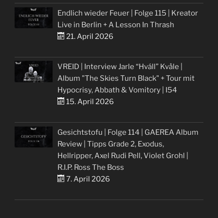
Endlich wieder Feuer | Folge 115 | Kreator
Live in Berlin + A Lesson In Thrash
21. April 2026
VREID | Interview Jarle “Hváll” Kvåle |
Album "The Skies Turn Black" + Tour mit
Hypocrisy, Abbath & Vomitory | I54
15. April 2026
Gesichtstofu | Folge 114 | GAEREA Album
Review | Tipps Grade 2, Exodus,
Hellripper, Axel Rudi Pell, Violet Grohl |
R.I.P. Ross The Boss
7. April 2026