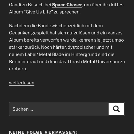
Gandi zu Besuch bei
Space Chaser
, um über ihr drittes
Album “Give Us Life” zu sprechen.
Nachdem die Band zwischenzeitlich mit dem
Gedanken gespielt hat sich aufzulösen und ein ganzes
Album bereits verworfen wurde, kehren sie jetzt umso
stärker zurück. Noch härter, dystopischer und mit
neuem Label/
Metal Blade
im Hintergrund sind die
Berliner drauf und dran das Thrash Metal Universum zu
erobern.
„Interview
weiterlesen
Space
Chaser
|
Suchen
Suche
Give
nach:
Us
Life“
KEINE FOLGE VERPASSEN!