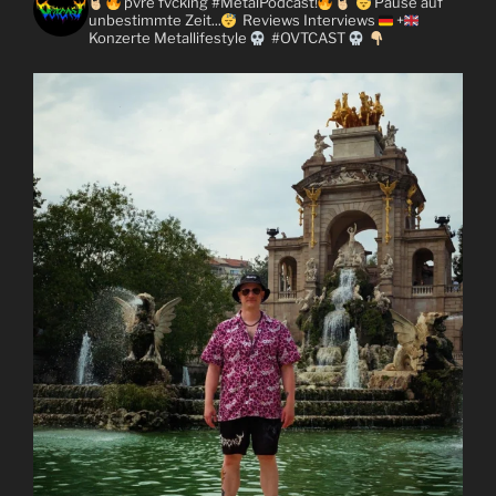
pvre fvcking #MetalPodcast!
Pause auf
unbestimmte Zeit...
Reviews
Interviews
+
Konzerte
Metallifestyle
#OVTCAST