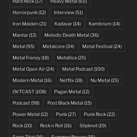
Hard Rock
(17)
Heavy Metal
(65)
Horrorpunk
(12)
Interview
(51)
Iron Maiden
(21)
Kadavar
(14)
Kambrium
(14)
Mantar
(12)
Melodic Death Metal
(36)
Metal
(95)
Metalcore
(34)
Metal Festival
(24)
Metal Frenzy
(18)
Metallica
(25)
Metal Open Air
(24)
Metal Podcast
(100)
Modern Metal
(16)
Netflix
(18)
Nu Metal
(15)
OVTCAST
(108)
Pagan Metal
(12)
Podcast
(98)
Post Black Metal
(15)
Power Metal
(12)
Punk
(27)
Punk Rock
(22)
Rock
(20)
Rock n Roll
(16)
Slipknot
(19)