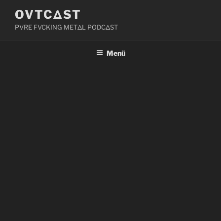
Zum
OVTCΔST
Inhalt
PVRE FVCKING METΔL PODCΔST
springen
Menü