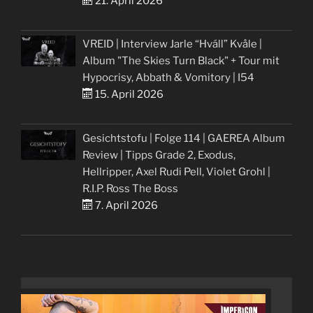
21. April 2026
VREID | Interview Jarle “Hváll” Kvåle |
Album "The Skies Turn Black" + Tour mit
Hypocrisy, Abbath & Vomitory | I54
15. April 2026
Gesichtstofu | Folge 114 | GAEREA Album
Review | Tipps Grade 2, Exodus,
Hellripper, Axel Rudi Pell, Violet Grohl |
R.I.P. Ross The Boss
7. April 2026