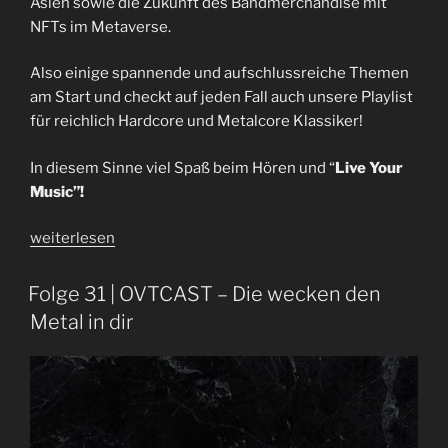
Asien sowie die Zukunft des Bandmerchandise mit
NFTs im Metaverse.
Also einige spannende und aufschlussreiche Themen
am Start und checkt auf jeden Fall auch unsere Playlist
für reichlich Hardcore und Metalcore Klassiker!
In diesem Sinne viel Spaß beim Hören und “
Live Your
Music”!
„Impericon
weiterlesen
|
Interview
Folge 31 | OVTCAST – Die wecken den
mit
Metal in dir
Martin
Böttcher
|
I50“