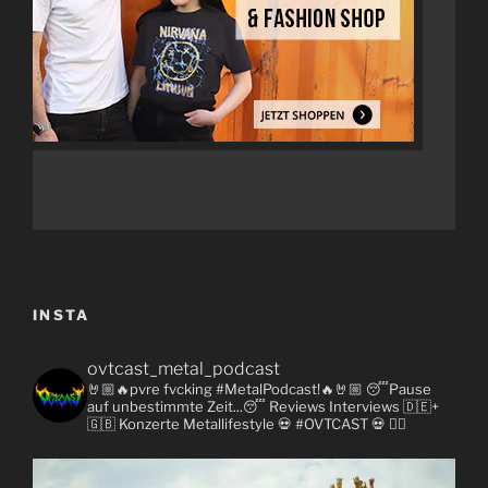
INSTA
ovtcast_metal_podcast
🤘🏼🔥pvre fvcking #MetalPodcast!🔥🤘🏼
😴Pause
auf unbestimmte Zeit...😴
Reviews
Interviews 🇩🇪+
🇬🇧
Konzerte
Metallifestyle
💀 #OVTCAST 💀
👇🏼