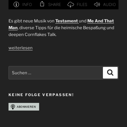
Es gibt neue Musik von
Testament
und
Me And That
Man
, diverse Tipps für die heimische Bespaßung und
deepen Cornflakes Talk.
„Folge
weiterlesen
31
|
OVTCAST
Suchen
Suche
–
nach:
Die
wecken
KEINE FOLGE VERPASSEN!
den
Metal
in
dir“