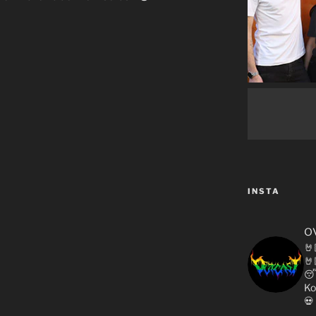
INSTA
o
🤘
🤘

Ko
💀