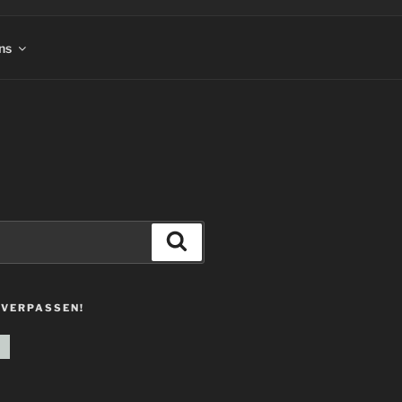
ns
Suchen
 VERPASSEN!