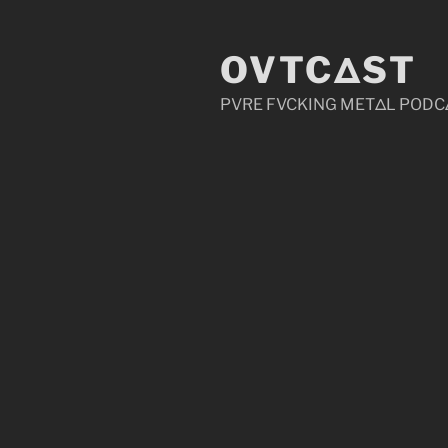
Zum
Inhalt
OVTCΔST
springen
PVRE FVCKING METΔL PODC