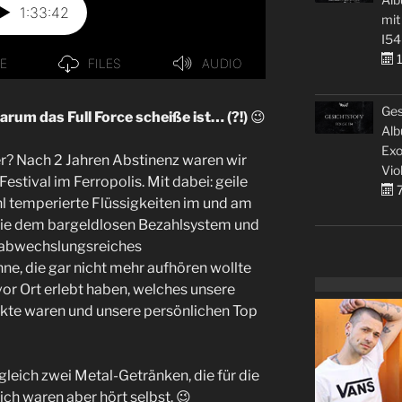
mit
I54
1
Ges
Warum das Full Force scheiße ist… (?!)
😉
Alb
Exo
er? Nach 2 Jahren Abstinenz waren wir
Vio
estival im Ferropolis. Mit dabei: geile
7
hl temperierte Flüssigkeiten im und am
wie dem bargeldlosen Bezahlsystem und
n abwechslungsreiches
, die gar nicht mehr aufhören wollte
 vor Ort erlebt haben, welches unsere
kte waren und unsere persönlichen Top
gleich zwei Metal-Getränken, die für die
ch waren aber hört selbst. 😉