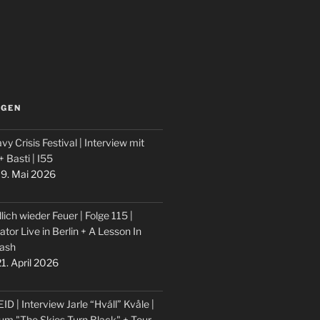
LGEN
vy Crisis Festival | Interview mit
 + Basti | I55
9. Mai 2026
lich wieder Feuer | Folge 115 |
ator Live in Berlin + A Lesson In
ash
1. April 2026
ID | Interview Jarle “Hváll” Kvåle |
um "The Skies Turn Black" + Tour