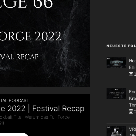
NEUESTE FO
Hea
Elli
1
End
Kre
Thr
2
VRE
Alb