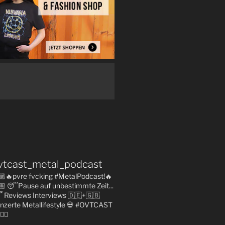
vtcast_metal_podcast
🏼🔥pvre fvcking #MetalPodcast!🔥
🏼
😴Pause auf unbestimmte Zeit...

Reviews
Interviews 🇩🇪+🇬🇧
nzerte
Metallifestyle
💀 #OVTCAST
👇🏼