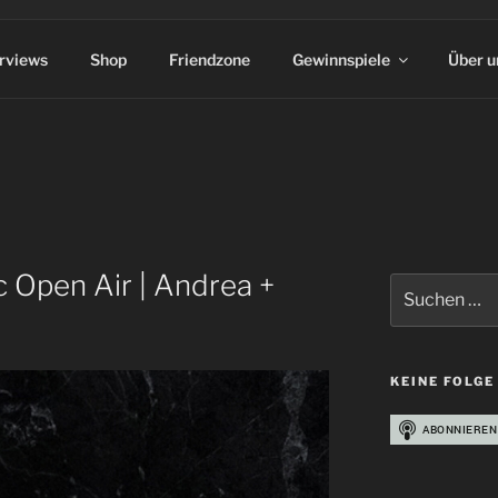
erviews
Shop
Friendzone
Gewinnspiele
Über u
c Open Air | Andrea +
Suchen
nach:
KEINE FOLGE