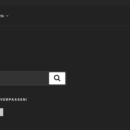
ns
Suchen
 VERPASSEN!