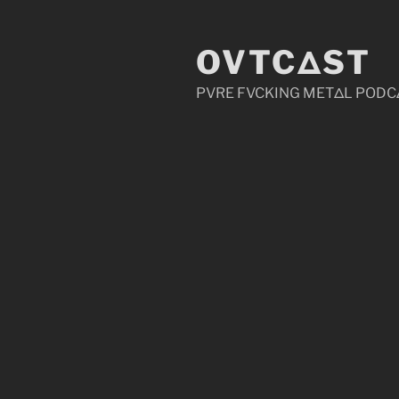
Zum
Inhalt
OVTCΔST
springen
PVRE FVCKING METΔL PODC