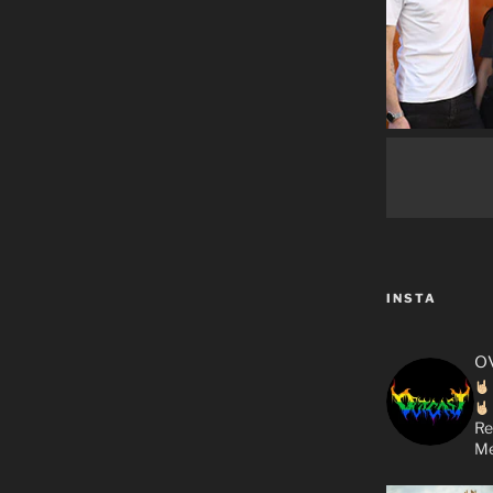
INSTA
o
Re
Me