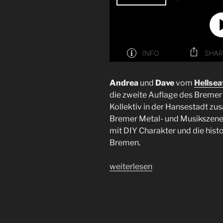
Andrea
und
Dave
vom
Hellsea
die zweite Auflage des Bremer F
Kollektiv in der Hansestadt z
Bremer Metal- und Musikszene, 
mit DIY Charakter und die his
Bremen.
„Interview
weiterlesen
Hellseatic
Open
Air
|