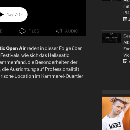
mit
I54
1
Ges
Alb
tic Open Air
reden in dieser Folge über
Exo
Vio
estivals, wie sich das Hellseatic
7
usammenfand, die Besonderheiten der
die Ausrichtung auf Professionalität
torische Location im Kammerei-Quartier