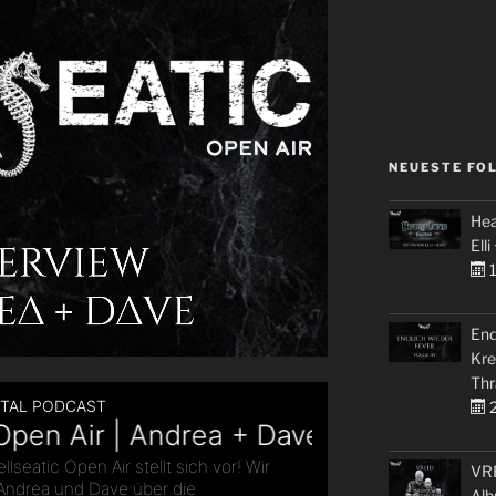
NEUESTE FO
Hea
Elli
1
End
Kre
Thr
2
VRE
Alb