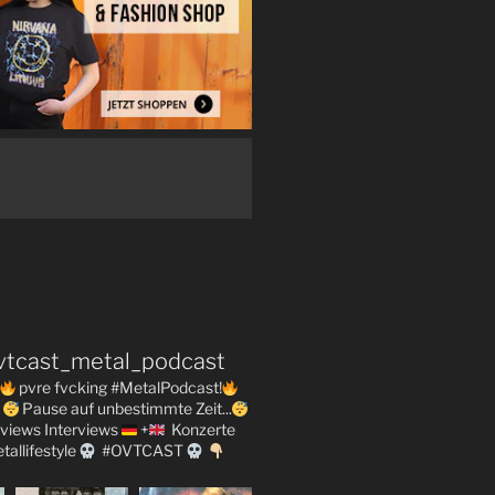
vtcast_metal_podcast
pvre fvcking #MetalPodcast!
Pause auf unbestimmte Zeit...
views
Interviews
+
Konzerte
tallifestyle
#OVTCAST