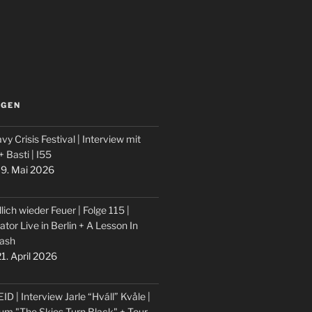
LGEN
vy Crisis Festival | Interview mit
 + Basti | I55
9. Mai 2026
lich wieder Feuer | Folge 115 |
ator Live in Berlin + A Lesson In
ash
1. April 2026
ID | Interview Jarle “Hváll” Kvåle |
um "The Skies Turn Black" + Tour