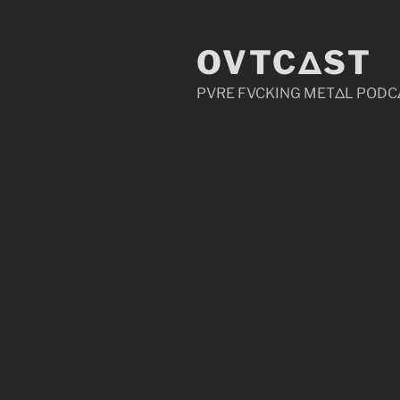
Zum
Inhalt
OVTCΔST
springen
PVRE FVCKING METΔL PODC