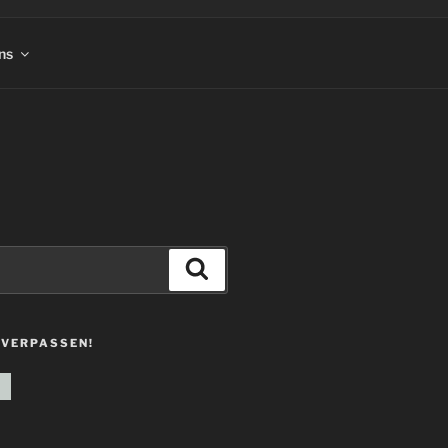
ns
Suchen
 VERPASSEN!