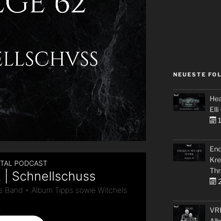
NEUESTE FO
Hea
Elli
1
End
Kre
Thr
2
VRE
Alb