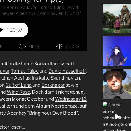
it in die bunte Konzertlandschaft
avar
,
Tomas Tulpe
und
David Hasselhoff
.
 einen Ausflug ins kalte Skandinavien,
von
Cult of Luna
und
Borknagar
sowie
und
Wind Rose
. Doch damit nicht genug,
loween Monat Oktober und
Wednesday 13
musikern und dem Album Necrophaze, auf
ty. Aber hey “Bring Your Own Blood”.
iter lesen…