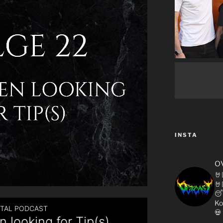
INSTA
o
🤘
🤘

Ko
💀