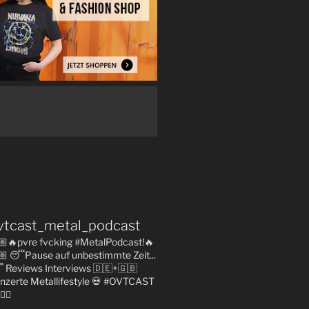
vtcast_metal_podcast
🏼🔥pvre fvcking #MetalPodcast!🔥
🏼
😴Pause auf unbestimmte Zeit...

Reviews
Interviews 🇩🇪+🇬🇧
nzerte
Metallifestyle
💀 #OVTCAST
👇🏼