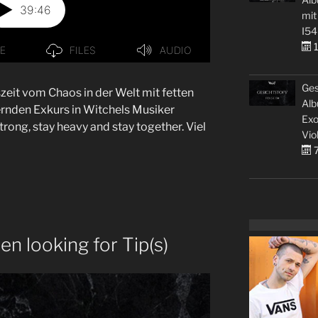
mit
I54
1
Ges
szeit vom Chaos in der Welt mit fetten
Alb
ernden Exkurs in Witchels Musiker
Exo
trong, stay heavy and stay together. Viel
Vio
7
en looking for Tip(s)