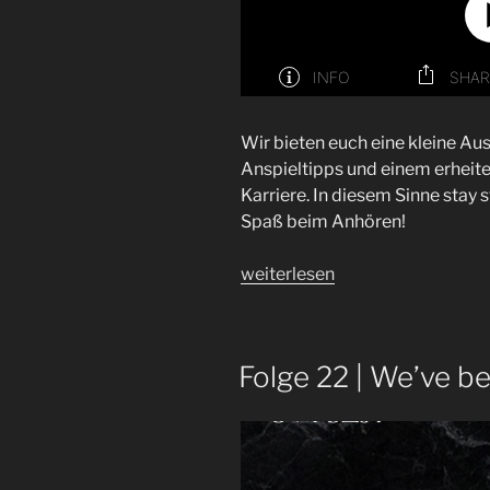
Wir bieten euch eine kleine Au
Anspieltipps und einem erheit
Karriere. In diesem Sinne stay s
Spaß beim Anhören!
„Folge
weiterlesen
62
|
Schnellschuss“
Folge 22 | We’ve be