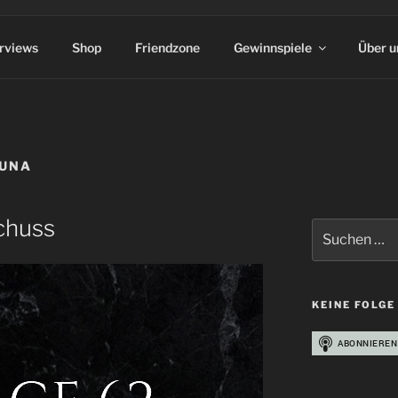
erviews
Shop
Friendzone
Gewinnspiele
Über u
LUNA
schuss
Suchen
nach:
KEINE FOLGE