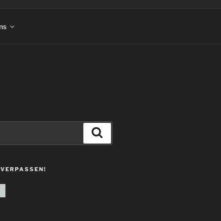
ns
Suchen
 VERPASSEN!