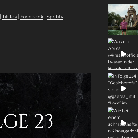
|
⁠⁠⁠⁠⁠TikTok⁠⁠⁠⁠⁠
|
⁠⁠⁠⁠⁠Facebook⁠⁠⁠⁠⁠
|
⁠⁠⁠⁠⁠Spotify