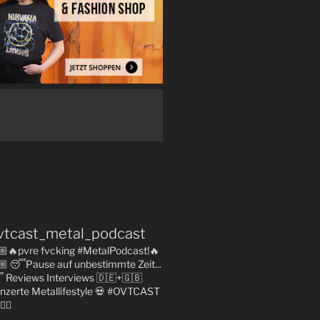
vtcast_metal_podcast
🏼🔥pvre fvcking #MetalPodcast!🔥
🏼
😴Pause auf unbestimmte Zeit...

Reviews
Interviews 🇩🇪+🇬🇧
nzerte
Metallifestyle
💀 #OVTCAST
👇🏼