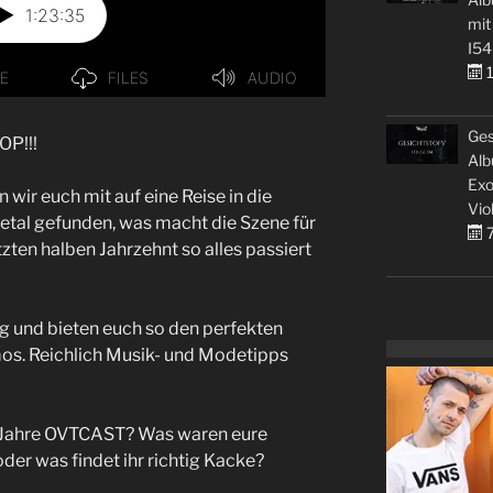
mit
I54
1
Ges
P!!!
Alb
Exo
wir euch mit auf eine Reise in die
Vio
tal gefunden, was macht die Szene für
7
tzten halben Jahrzehnt so alles passiert
g und bieten euch so den perfekten
os. Reichlich Musik- und Modetipps
5 Jahre OVTCAST? Was waren eure
oder was findet ihr richtig Kacke?