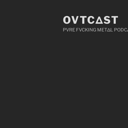
Zum
Inhalt
OVTCΔST
springen
PVRE FVCKING METΔL PODC