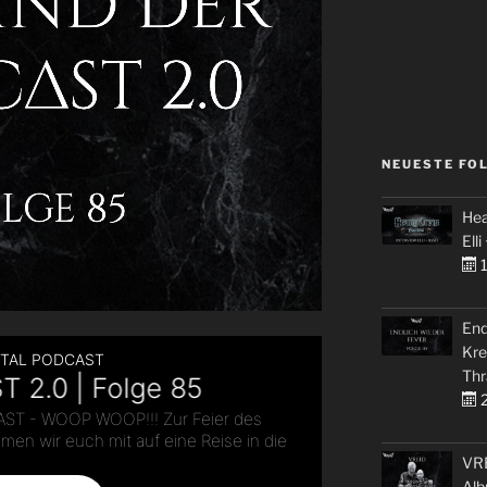
NEUESTE FO
Hea
Elli
1
End
Kre
Thr
2
VRE
Alb