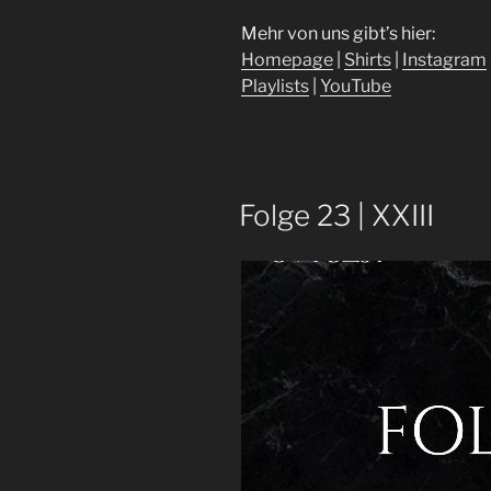
Mehr von uns gibt’s hier:
⁠⁠⁠⁠⁠Homepage⁠⁠⁠⁠⁠
|
⁠⁠⁠⁠⁠Shirts⁠⁠⁠⁠⁠
|
⁠⁠⁠⁠⁠Instagram⁠⁠⁠⁠⁠
Playlists⁠⁠⁠⁠⁠
|
⁠⁠⁠⁠⁠YouTube⁠
Folge 23 | XXIII