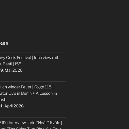
LGEN
vy Crisis Festival | Interview mit
 + Basti | I55
9. Mai 2026
lich wieder Feuer | Folge 115 |
ator Live in Berlin + A Lesson In
ash
1. April 2026
ID | Interview Jarle “Hváll” Kvåle |
um "The Skies Turn Black" + Tour