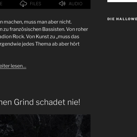
DIE HALLOW
an machen, muss man aber nicht.
 zu französischen Bassisten. Von roher
tadion Rock. Von Kunst zu „muss das
irgendwie jedes Thema ab aber hört
iter lesen…
chen Grind schadet nie!