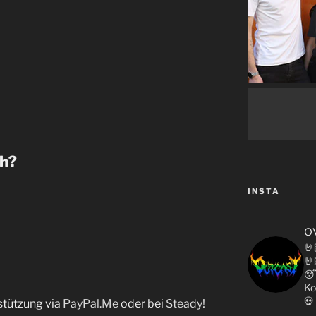
ch?
INSTA
o
🤘
🤘

Ko
💀
stützung via
⁠⁠⁠⁠⁠PayPal.Me⁠⁠⁠⁠⁠
oder bei
⁠⁠⁠⁠⁠Steady⁠⁠⁠⁠⁠
!