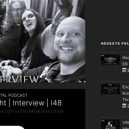
NEUESTE FO
Hea
Elli
1
End
Kre
Thr
2
VRE
Alb