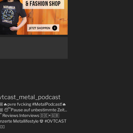
vtcast_metal_podcast
🏼🔥pvre fvcking #MetalPodcast!🔥
🏼
😴Pause auf unbestimmte Zeit...

Reviews
Interviews 🇩🇪+🇬🇧
nzerte
Metallifestyle
💀 #OVTCAST
👇🏼