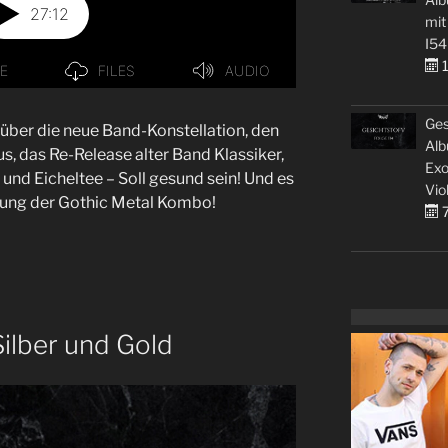
mit
I54
1
Ges
über die neue Band-Konstellation, den
Alb
, das Re-Release alter Band Klassiker,
Exo
und Eicheltee – Soll gesund sein! Und es
Vio
gung der Gothic Metal Kombo!
7
Silber und Gold