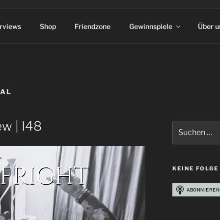
erviews
Shop
Friendzone
Gewinnspiele
Über u
TAL
ew | I48
Suchen
nach:
KEINE FOLGE