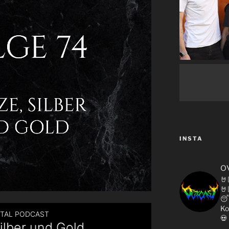
INSTA
o
🤘
🤘

Ko
💀