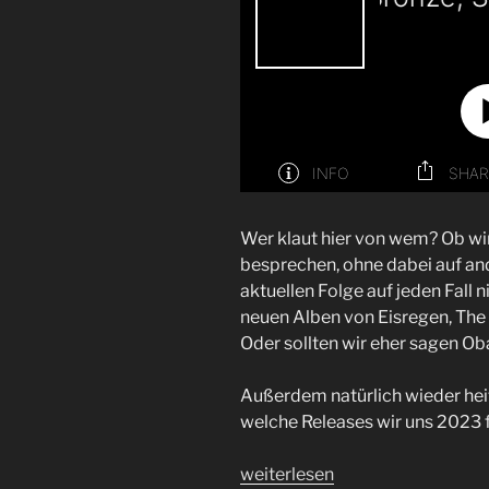
Wer klaut hier von wem? Ob wir
besprechen, ohne dabei auf an
aktuellen Folge auf jeden Fall ni
neuen Alben von Eisregen, Th
Oder sollten wir eher sagen O
Außerdem natürlich wieder heiß
welche Releases wir uns 2023 f
„Folge
weiterlesen