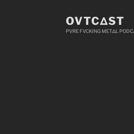
Zum
Inhalt
OVTCΔST
springen
PVRE FVCKING METΔL PODC