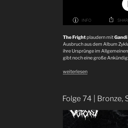
The Fright
plaudern mit
Gandi
Ausbruch aus dem Album Zyklus
ihre Ursprünge im Allgemeinen 
gibt noch eine große Ankündi
„The
weiterlesen
Fright
|
Interview
Folge 74 | Bronze, 
|
I48“