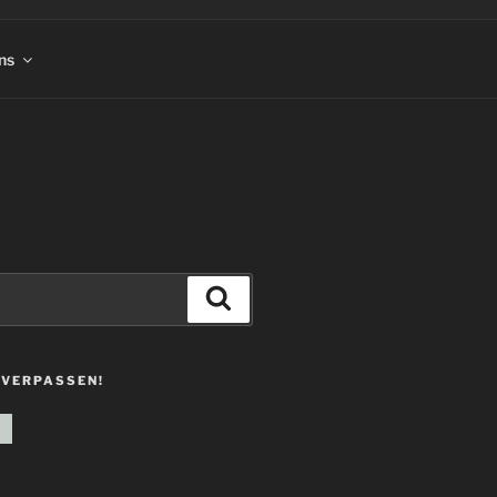
ns
Suchen
 VERPASSEN!