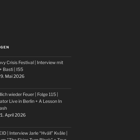
LGEN
vy Crisis Festival | Interview mit
 + Basti | I55
9. Mai 2026
lich wieder Feuer | Folge 115 |
ator Live in Berlin + A Lesson In
ash
1. April 2026
ID | Interview Jarle “Hváll” Kvåle |
um "The Skies Turn Black" + Tour