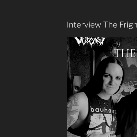
74
|
Bronze,
Interview The Frigh
Silber
und
Gold“