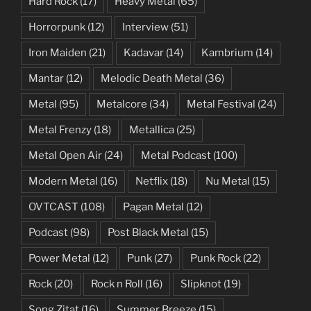
Hard Rock
(17)
Heavy Metal
(65)
Horrorpunk
(12)
Interview
(51)
Iron Maiden
(21)
Kadavar
(14)
Kambrium
(14)
Mantar
(12)
Melodic Death Metal
(36)
Metal
(95)
Metalcore
(34)
Metal Festival
(24)
Metal Frenzy
(18)
Metallica
(25)
Metal Open Air
(24)
Metal Podcast
(100)
Modern Metal
(16)
Netflix
(18)
Nu Metal
(15)
OVTCAST
(108)
Pagan Metal
(12)
Podcast
(98)
Post Black Metal
(15)
Power Metal
(12)
Punk
(27)
Punk Rock
(22)
Rock
(20)
Rock n Roll
(16)
Slipknot
(19)
Song Zitat
(16)
Summer Breeze
(15)