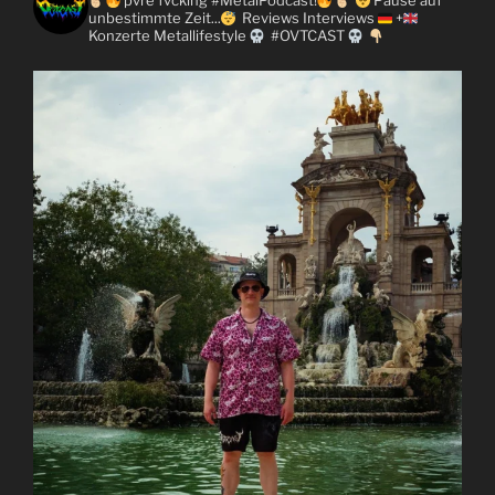
pvre fvcking #MetalPodcast!
Pause auf
unbestimmte Zeit...
Reviews
Interviews
+
Konzerte
Metallifestyle
#OVTCAST