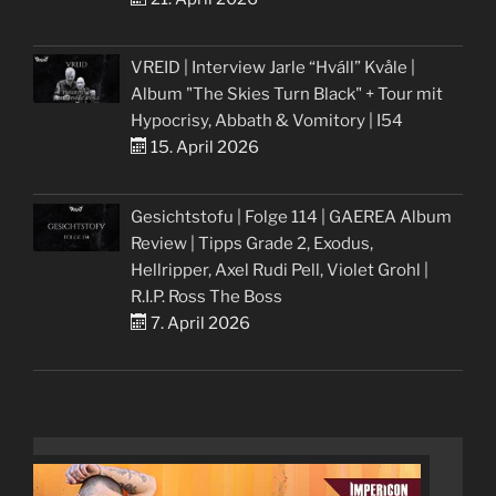
VREID | Interview Jarle “Hváll” Kvåle |
Album "The Skies Turn Black" + Tour mit
Hypocrisy, Abbath & Vomitory | I54
15. April 2026
Gesichtstofu | Folge 114 | GAEREA Album
Review | Tipps Grade 2, Exodus,
Hellripper, Axel Rudi Pell, Violet Grohl |
R.I.P. Ross The Boss
7. April 2026