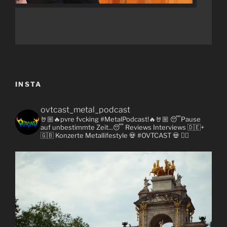
INSTA
ovtcast_metal_podcast
🤘🏼🔥pvre fvcking #MetalPodcast!🔥🤘🏼
😴Pause
auf unbestimmte Zeit...😴
Reviews
Interviews 🇩🇪+
🇬🇧
Konzerte
Metallifestyle
💀 #OVTCAST 💀
👇🏼