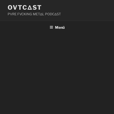
Zum
OVTCΔST
Inhalt
PVRE FVCKING METΔL PODCΔST
springen
Menü