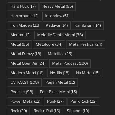
Hard Rock
(17)
Heavy Metal
(65)
Horrorpunk
(12)
Interview
(51)
Iron Maiden
(21)
Kadavar
(14)
Kambrium
(14)
Mantar
(12)
Melodic Death Metal
(36)
Metal
(95)
Metalcore
(34)
Metal Festival
(24)
Metal Frenzy
(18)
Metallica
(25)
Metal Open Air
(24)
Metal Podcast
(100)
Modern Metal
(16)
Netflix
(18)
Nu Metal
(15)
OVTCAST
(108)
Pagan Metal
(12)
Podcast
(98)
Post Black Metal
(15)
Power Metal
(12)
Punk
(27)
Punk Rock
(22)
Rock
(20)
Rock n Roll
(16)
Slipknot
(19)