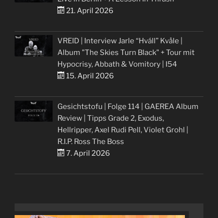
21. April 2026
VREID | Interview Jarle “Hváll” Kvåle |
Album "The Skies Turn Black" + Tour mit
Hypocrisy, Abbath & Vomitory | I54
15. April 2026
Gesichtstofu | Folge 114 | GAEREA Album
Review | Tipps Grade 2, Exodus,
Hellripper, Axel Rudi Pell, Violet Grohl |
R.I.P. Ross The Boss
7. April 2026