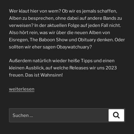
Wer klaut hier von wem? Ob wir es jemals schaffen,
Alben zu besprechen, ohne dabei auf andere Bands zu
verweisen? In der aktuellen Folge auf jeden Fall nicht.
Also hört rein, was wir über die neuen Alben von
Eisregen, The Baboon Show und Obituary denken. Oder
sollten wir eher sagen Obaywatchuary?
Außerdem natürlich wieder heiße Tipps und einen
kleinen Ausblick, auf welche Releases wir uns 2023
freuen. Das ist Wahnsinn!
„Folge
weiterlesen
74
|
Bronze,
Suchen
Suche
Silber
nach:
und
Gold“