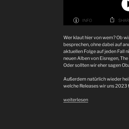
Wer klaut hier von wem? Ob wir
besprechen, ohne dabei auf an
aktuellen Folge auf jeden Fall ni
neuen Alben von Eisregen, Th
Oder sollten wir eher sagen O
Außerdem natürlich wieder heiß
welche Releases wir uns 2023 f
„Folge
weiterlesen
74
|
Bronze,
Silber