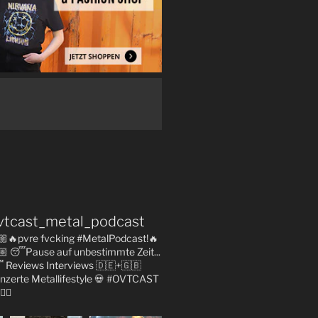
vtcast_metal_podcast
🏼🔥pvre fvcking #MetalPodcast!🔥
🏼
😴Pause auf unbestimmte Zeit...

Reviews
Interviews 🇩🇪+🇬🇧
nzerte
Metallifestyle
💀 #OVTCAST
👇🏼