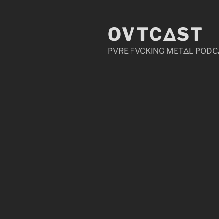
Zum
Inhalt
OVTCΔST
springen
PVRE FVCKING METΔL PODC