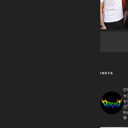
INSTA
o
🤘
🤘

Ko
💀