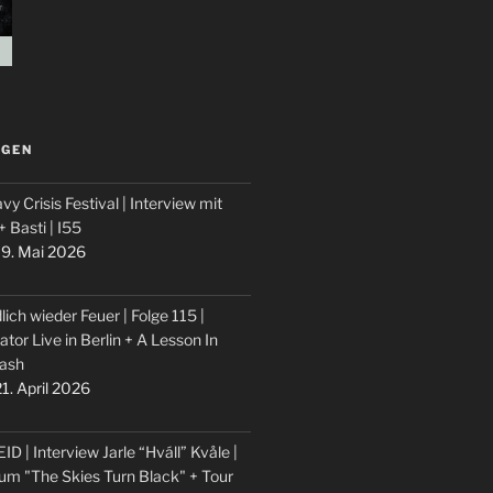
LGEN
vy Crisis Festival | Interview mit
 + Basti | I55
9. Mai 2026
lich wieder Feuer | Folge 115 |
ator Live in Berlin + A Lesson In
ash
1. April 2026
ID | Interview Jarle “Hváll” Kvåle |
um "The Skies Turn Black" + Tour