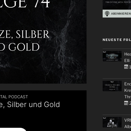
NEUESTE FO
Hea
Elli
1
End
Kre
Thr
2
VRE
Alb