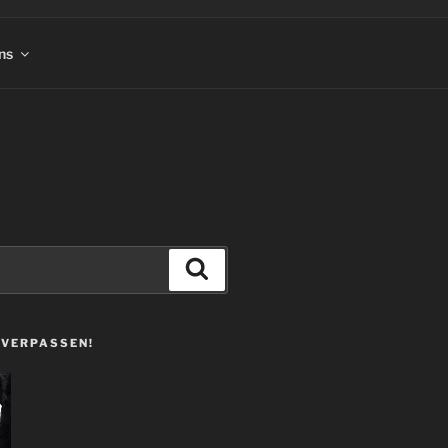
ns
Suchen
 VERPASSEN!