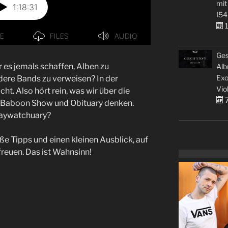
mit
I54
1
Ges
 es jemals schaffen, Alben zu
Alb
Exo
dere Bands zu verweisen? In der
Vio
cht. Also hört rein, was wir über die
7
e Baboon Show und Obituary denken.
baywatchuary?
e Tipps und einen kleinen Ausblick, auf
reuen. Das ist Wahnsinn!