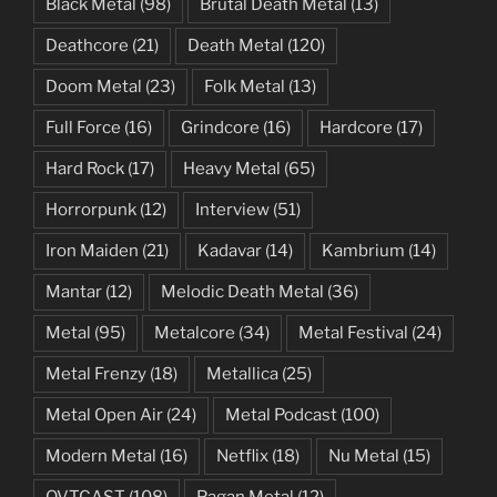
Black Metal
(98)
Brutal Death Metal
(13)
Deathcore
(21)
Death Metal
(120)
Doom Metal
(23)
Folk Metal
(13)
Full Force
(16)
Grindcore
(16)
Hardcore
(17)
Hard Rock
(17)
Heavy Metal
(65)
Horrorpunk
(12)
Interview
(51)
Iron Maiden
(21)
Kadavar
(14)
Kambrium
(14)
Mantar
(12)
Melodic Death Metal
(36)
Metal
(95)
Metalcore
(34)
Metal Festival
(24)
Metal Frenzy
(18)
Metallica
(25)
Metal Open Air
(24)
Metal Podcast
(100)
Modern Metal
(16)
Netflix
(18)
Nu Metal
(15)