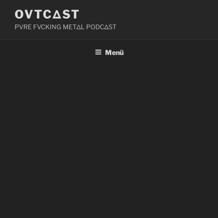
Zum
OVTCΔST
Inhalt
PVRE FVCKING METΔL PODCΔST
springen
Menü