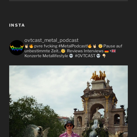
INSTA
ovtcast_metal_podcast
pvre fvcking #MetalPodcast!
Pause auf
unbestimmte Zeit...
Reviews
Interviews
+
Konzerte
Metallifestyle
#OVTCAST