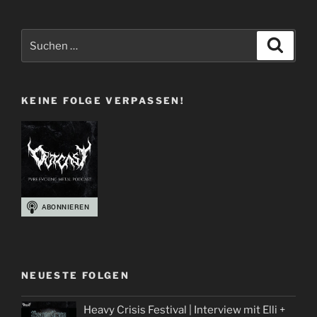
|
If
Suchen
Suche
there’s
nach:
something
strange
KEINE FOLGE VERPASSEN!
in
your
Podcasthood“
NEUESTE FOLGEN
Heavy Crisis Festival | Interview mit Elli +