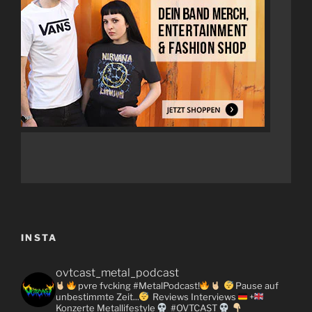
INSTA
ovtcast_metal_podcast
pvre fvcking #MetalPodcast!
Pause auf
unbestimmte Zeit...
Reviews
Interviews
+
Konzerte
Metallifestyle
#OVTCAST