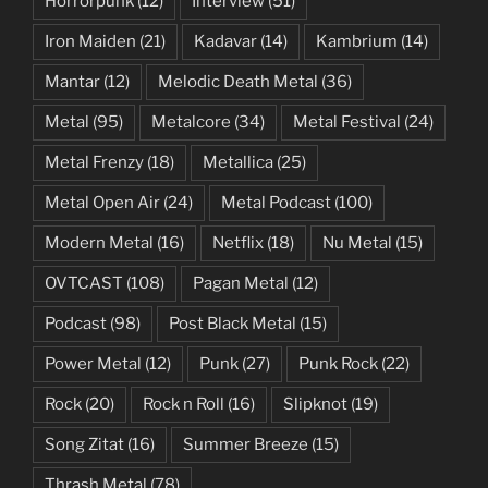
Horrorpunk
(12)
Interview
(51)
Iron Maiden
(21)
Kadavar
(14)
Kambrium
(14)
Mantar
(12)
Melodic Death Metal
(36)
Metal
(95)
Metalcore
(34)
Metal Festival
(24)
Metal Frenzy
(18)
Metallica
(25)
Metal Open Air
(24)
Metal Podcast
(100)
Modern Metal
(16)
Netflix
(18)
Nu Metal
(15)
OVTCAST
(108)
Pagan Metal
(12)
Podcast
(98)
Post Black Metal
(15)
Power Metal
(12)
Punk
(27)
Punk Rock
(22)
Rock
(20)
Rock n Roll
(16)
Slipknot
(19)
Song Zitat
(16)
Summer Breeze
(15)
Thrash Metal
(78)