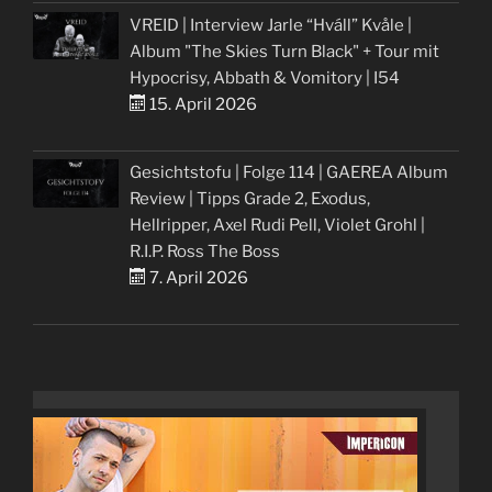
VREID | Interview Jarle “Hváll” Kvåle |
Album "The Skies Turn Black" + Tour mit
Hypocrisy, Abbath & Vomitory | I54
15. April 2026
Gesichtstofu | Folge 114 | GAEREA Album
Review | Tipps Grade 2, Exodus,
Hellripper, Axel Rudi Pell, Violet Grohl |
R.I.P. Ross The Boss
7. April 2026