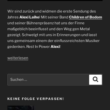
Wir sind zurück und widmen die erste Sendung des
Jahres
Alexi Laiho
! Mit seiner Band
Children of Bodom
und seiner Bühnenpräsenz hat uns der Finne
maßgeblich beeinflusst und den Weg gen Metal
gezeigt. Schwelgt mit uns in Erinnerungen und lasst
uns gemeinsam einem der einflussreichsten Musiker
gedenken. Rest In Power
Alexi
!
„Folge
weiterlesen
46
|
We
Suchen
Suche
Are
nach:
Back
Motherfuckers
KEINE FOLGE VERPASSEN!
–
Rest