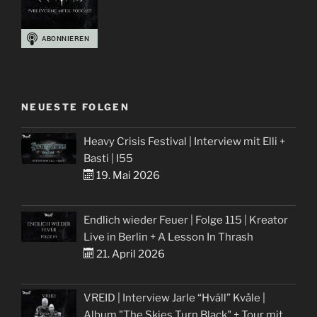
NEUESTE FOLGEN
Heavy Crisis Festival | Interview mit Elli +
Basti | I55
19. Mai 2026
Endlich wieder Feuer | Folge 115 | Kreator
Live in Berlin + A Lesson In Thrash
21. April 2026
VREID | Interview Jarle “Hváll” Kvåle |
Album "The Skies Turn Black" + Tour mit