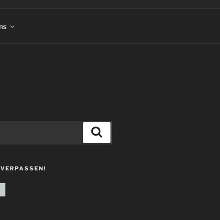
ns
Suchen
 VERPASSEN!