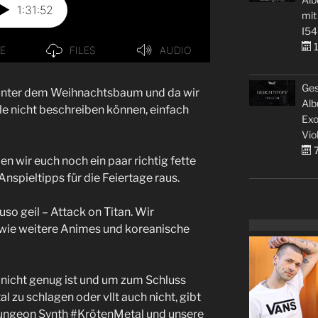
mit
I54
1
Ges
unter dem Weihnachtsbaum und da wir
Alb
e nicht beschreiben können, einfach
Exo
Vio
7
n wir euch noch ein paar richtig fette
nspieltipps für die Feiertage raus.
uso geil – Attack on Titan. Wir
sowie weitere Animes und koreanische
nicht genug ist und um zum Schluss
zu schlagen oder vllt auch nicht, gibt
Dungeon Synth #KrötenMetal und unsere