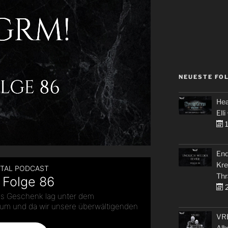
NEUESTE FO
Hea
Elli
1
End
Kre
Thr
2
VRE
Alb