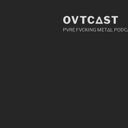
Zum
Inhalt
OVTCΔST
springen
PVRE FVCKING METΔL PODC