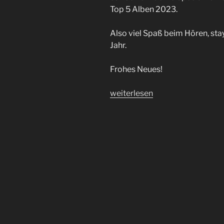
Top 5 Alben 2023.
Also viel Spaß beim Hören, sta
Jahr.
Frohes Neues!
„HGRM!
weiterlesen
|
Folge
86“