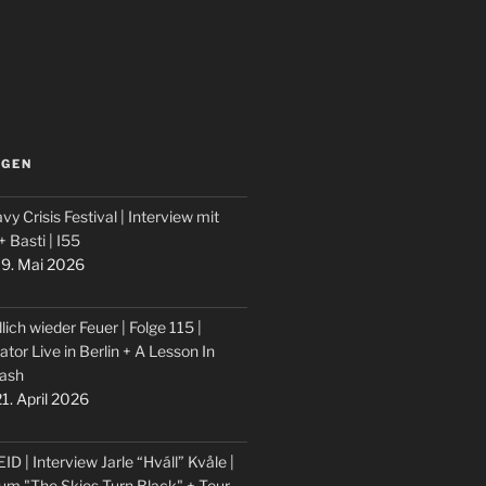
LGEN
vy Crisis Festival | Interview mit
 + Basti | I55
9. Mai 2026
lich wieder Feuer | Folge 115 |
ator Live in Berlin + A Lesson In
ash
1. April 2026
ID | Interview Jarle “Hváll” Kvåle |
um "The Skies Turn Black" + Tour