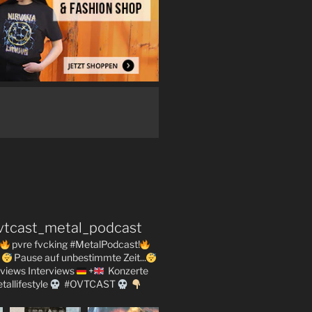
vtcast_metal_podcast
pvre fvcking #MetalPodcast!
Pause auf unbestimmte Zeit...
views
Interviews
+
Konzerte
tallifestyle
#OVTCAST