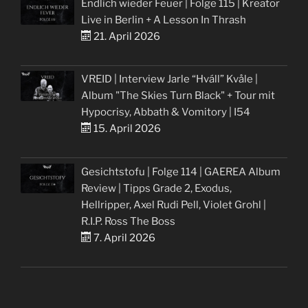
Endlich wieder Feuer | Folge 115 | Kreator
Live in Berlin + A Lesson In Thrash
21. April 2026
VREID | Interview Jarle “Hváll” Kvåle |
Album "The Skies Turn Black" + Tour mit
Hypocrisy, Abbath & Vomitory | I54
15. April 2026
Gesichtstofu | Folge 114 | GAEREA Album
Review | Tipps Grade 2, Exodus,
Hellripper, Axel Rudi Pell, Violet Grohl |
R.I.P. Ross The Boss
7. April 2026