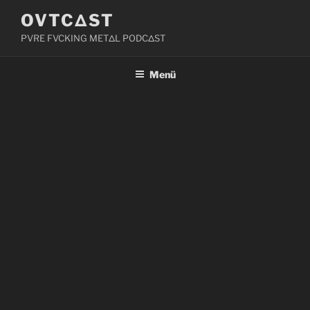
Zum
OVTCΔST
Inhalt
PVRE FVCKING METΔL PODCΔST
springen
Menü