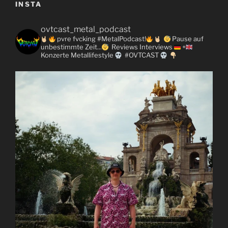
INSTA
ovtcast_metal_podcast
pvre fvcking #MetalPodcast!
Pause auf
unbestimmte Zeit...
Reviews
Interviews
+
Konzerte
Metallifestyle
#OVTCAST