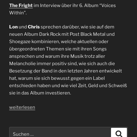
The Fright
im Interview über ihr 6. Album “Voices
Within”.
Lon
und
Chris
sprechen darüber, wie sie auf dem
neuen Album Dark Rock mit Post Black Metal und
Shoegaze kombinieren, welche aktuellen oder
übergeordneten Themen sie mit ihren Songs
ansprechen und warum ihre Musik trotz aller
Melancholie immer positiv sind, wie sich auch die
Besetzung der Band in den letzten Jahren entwickelt
hat, warum sie sich bewusst gegen ein Label
entschieden haben und wie viel Zeit, Geld und Schweiß
sie in das Album investieren.
„Interview
weiterlesen
The
Fright
|
Suchen
Suche
Lon