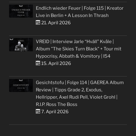
Endlich wieder Feuer | Folge 115 | Kreator
Live in Berlin + A Lesson In Thrash
21. April 2026
VREID | Interview Jarle “Hváll” Kvåle |
Album "The Skies Turn Black" + Tour mit
Hypocrisy, Abbath & Vomitory | I54
15. April 2026
Gesichtstofu | Folge 114 | GAEREA Album
Review | Tipps Grade 2, Exodus,
Hellripper, Axel Rudi Pell, Violet Grohl |
R.I.P. Ross The Boss
7. April 2026