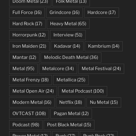
Doom Metal
(23)
Folk Metal
(13)
Full Force
(16)
Grindcore
(16)
Hardcore
(17)
Hard Rock
(17)
Heavy Metal
(65)
Horrorpunk
(12)
Interview
(51)
Iron Maiden
(21)
Kadavar
(14)
Kambrium
(14)
Mantar
(12)
Melodic Death Metal
(36)
Metal
(95)
Metalcore
(34)
Metal Festival
(24)
Metal Frenzy
(18)
Metallica
(25)
Metal Open Air
(24)
Metal Podcast
(100)
Modern Metal
(16)
Netflix
(18)
Nu Metal
(15)
OVTCAST
(108)
Pagan Metal
(12)
Podcast
(98)
Post Black Metal
(15)