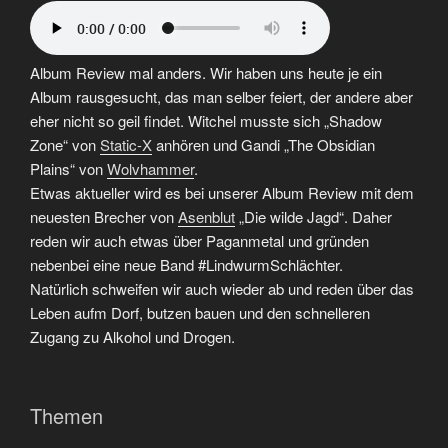
Motherfuckers
–
Rest
Album Review mal anders. Wir haben uns heute je ein
In
Album rausgesucht, das man selber feiert, der andere aber
Power
eher nicht so geil findet. Witchel musste sich „Shadow
Alexi
Zone“ von
Static-X
anhören und Gandi „The Obsidian
Laiho“
Plains“ von
Wolvhammer
.
Etwas aktueller wird es bei unserer Album Review mit dem
neuesten Brecher von
Asenblut
„Die wilde Jagd“. Daher
reden wir auch etwas über Paganmetal und gründen
nebenbei eine neue Band #LindwurmSchlächter.
Natürlich schweifen wir auch wieder ab und reden über das
Leben aufm Dorf, butzen bauen und den schnelleren
Zugang zu Alkohol und Drogen.
Themen