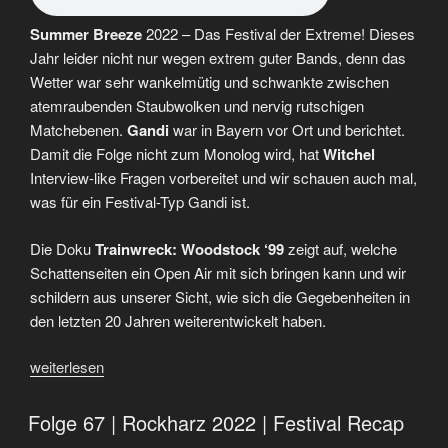
Folge
Summer Breeze
2022 – Das Festival der Extreme! Dieses
84“
Jahr leider nicht nur wegen extrem guter Bands, denn das
Wetter war sehr wankelmütig und schwankte zwischen
atemraubenden Staubwolken und nervig rutschigen
Matchebenen.
Gandi
war in Bayern vor Ort und berichtet.
Damit die Folge nicht zum Monolog wird, hat
Witchel
Interview-like Fragen vorbereitet und wir schauen auch mal,
was für ein Festival-Typ Gandi ist.
Die Doku
Trainwreck: Woodstock ‘99
zeigt auf, welche
Schattenseiten ein Open Air mit sich bringen kann und wir
schildern aus unserer Sicht, wie sich die Gegebenheiten in
den letzten 20 Jahren weiterentwickelt haben.
„Folge
weiterlesen
69
|
Folge 67 | Rockharz 2022 | Festival Recap
Summer