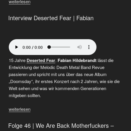
„Folge
weiterlesen
67
|
Interview Deserted Fear | Fabian
Rockharz
2022
|
Festival
Recap“
15 Jahre
Deserted Fear
.
Fabian Hildebrandt
lässt die
Entwicklung der Melodic Death Metal Band Revue
passieren und spricht mit uns über das neue Album
„Doomsday“, ihr erstes Konzert nach 2 Jahren, wie sie die
Welt sehen und was wir kommenden Generationen
mitgeben sollten.
„Interview
weiterlesen
Deserted
Fear
Folge 46 | We Are Back Motherfuckers –
|