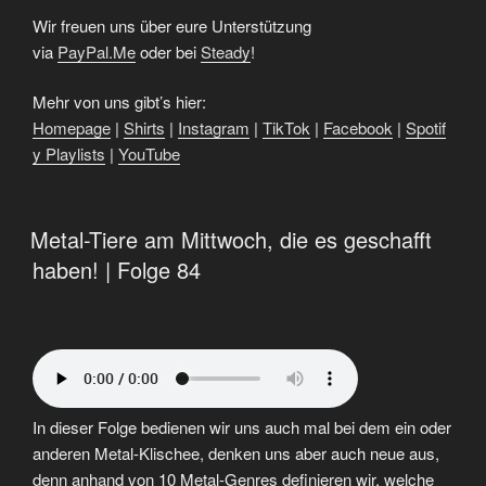
Wir freuen uns über eure Unterstützung
via
⁠⁠⁠⁠⁠PayPal.Me⁠⁠⁠⁠⁠
oder bei
⁠⁠⁠⁠⁠Steady⁠⁠⁠⁠⁠
!
Mehr von uns gibt’s hier:
⁠⁠⁠⁠⁠Homepage⁠⁠⁠⁠⁠
|
⁠⁠⁠⁠⁠Shirts⁠⁠⁠⁠⁠
|
⁠⁠⁠⁠⁠Instagram⁠⁠⁠⁠⁠
|
⁠⁠⁠⁠⁠TikTok⁠⁠⁠⁠⁠
|
⁠⁠⁠⁠⁠Facebook⁠⁠⁠⁠⁠
|
⁠⁠⁠⁠⁠Spotif
y Playlists⁠⁠⁠⁠⁠
|
⁠⁠⁠⁠⁠YouTube⁠
Metal-Tiere am Mittwoch, die es geschafft
haben! | Folge 84
In dieser Folge bedienen wir uns auch mal bei dem ein oder
anderen Metal-Klischee, denken uns aber auch neue aus,
denn anhand von 10 Metal-Genres definieren wir, welche