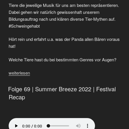
Tiere die jeweilige Musik für uns am besten repräsentieren.
Dabei gehen wir natürlich gewissenhaft unserem
Bildungsauftrag nach und klären diverse Tier-Mythen auf.
#Schweingehabt
Hört rein und erfahrt u.a. was der Panda allen Bären voraus
hat!
Welche Tiere hast du bei bestimmten Genres vor Augen?
„Metal-
weiterlesen
Tiere
am
Folge 69 | Summer Breeze 2022 | Festival
Mittwoch,
Recap
die
es
geschafft
haben!
|