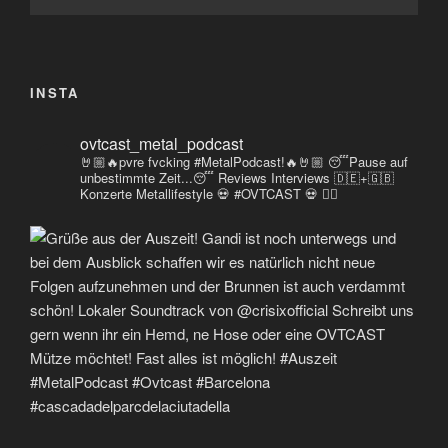
INSTA
ovtcast_metal_podcast
🤘🏼🔥pvre fvcking #MetalPodcast!🔥🤘🏼
😴Pause auf
unbestimmte Zeit...😴
Reviews
Interviews 🇩🇪+🇬🇧
Konzerte
Metallifestyle
💀 #OVTCAST 💀
👇🏼