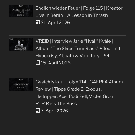
Endlich wieder Feuer | Folge 115 | Kreator
Live in Berlin + A Lesson In Thrash
21. April 2026
VREID | Interview Jarle “Hváll” Kvåle |
Album "The Skies Turn Black" + Tour mit
Hypocrisy, Abbath & Vomitory | I54
15. April 2026
Gesichtstofu | Folge 114 | GAEREA Album
Review | Tipps Grade 2, Exodus,
Hellripper, Axel Rudi Pell, Violet Grohl |
R.I.P. Ross The Boss
7. April 2026