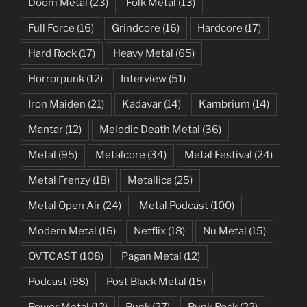
Doom Metal
(23)
Folk Metal
(13)
Full Force
(16)
Grindcore
(16)
Hardcore
(17)
Hard Rock
(17)
Heavy Metal
(65)
Horrorpunk
(12)
Interview
(51)
Iron Maiden
(21)
Kadavar
(14)
Kambrium
(14)
Mantar
(12)
Melodic Death Metal
(36)
Metal
(95)
Metalcore
(34)
Metal Festival
(24)
Metal Frenzy
(18)
Metallica
(25)
Metal Open Air
(24)
Metal Podcast
(100)
Modern Metal
(16)
Netflix
(18)
Nu Metal
(15)
OVTCAST
(108)
Pagan Metal
(12)
Podcast
(98)
Post Black Metal
(15)