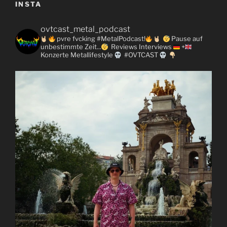
INSTA
ovtcast_metal_podcast
pvre fvcking #MetalPodcast!
Pause auf
unbestimmte Zeit...
Reviews
Interviews
+
Konzerte
Metallifestyle
#OVTCAST