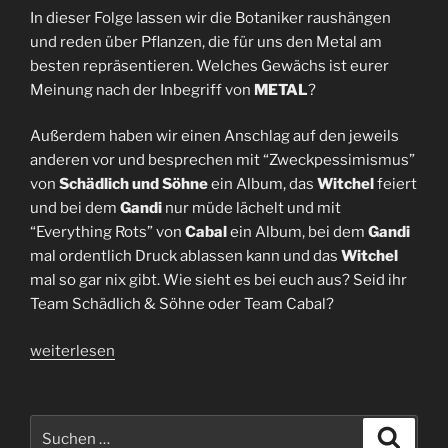
In dieser Folge lassen wir die Botaniker raushängen
und reden über Pflanzen, die für uns den Metal am
besten repräsentieren. Welches Gewächs ist eurer
Meinung nach der Inbegriff von
METAL
?
Außerdem haben wir einen Anschlag auf den jeweils
anderen vor und besprechen mit “Zweckpessimismus”
von
Schädlich und Söhne
ein Album, das
Witchel
feiert
und bei dem
Gandi
nur müde lächelt und mit
“Everything Rots” von
Cabal
ein Album, bei dem
Gandi
mal ordentlich Druck ablassen kann und das
Witchel
mal so gar nix gibt. Wie sieht es bei euch aus? Seid ihr
Team Schädlich & Söhne oder Team Cabal?
„Cabal
weiterlesen
und
Liebe
|
Suchen
Suche
Folge