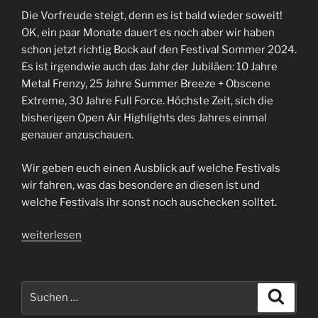
Die Vorfreude steigt, denn es ist bald wieder soweit!
OK, ein paar Monate dauert es noch aber wir haben
schon jetzt richtig Bock auf den Festival Sommer 2024.
Es ist irgendwie auch das Jahr der Jubiläen: 10 Jahre
Metal Frenzy, 25 Jahre Summer Breeze + Obscene
Extreme, 30 Jahre Full Force. Höchste Zeit, sich die
bisherigen Open Air Highlights des Jahres einmal
genauer anzuschauen.
Wir geben euch einen Ausblick auf welche Festivals
wir fahren, was das besondere an diesen ist und
welche Festivals ihr sonst noch auschecken solltet.
„Festivals
weiterlesen
2024
|
Folge
Suchen
Suche
88“
nach: