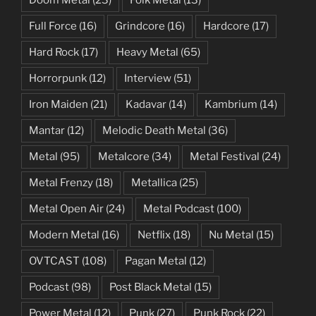
Full Force
(16)
Grindcore
(16)
Hardcore
(17)
Hard Rock
(17)
Heavy Metal
(65)
Horrorpunk
(12)
Interview
(51)
Iron Maiden
(21)
Kadavar
(14)
Kambrium
(14)
Mantar
(12)
Melodic Death Metal
(36)
Metal
(95)
Metalcore
(34)
Metal Festival
(24)
Metal Frenzy
(18)
Metallica
(25)
Metal Open Air
(24)
Metal Podcast
(100)
Modern Metal
(16)
Netflix
(18)
Nu Metal
(15)
OVTCAST
(108)
Pagan Metal
(12)
Podcast
(98)
Post Black Metal
(15)
Power Metal
(12)
Punk
(27)
Punk Rock
(22)