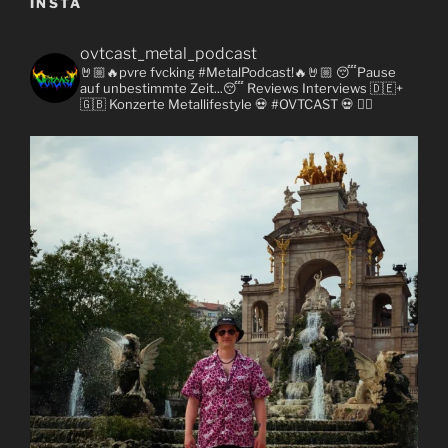
INSTA
ovtcast_metal_podcast
🤘🏼🔥pvre fvcking #MetalPodcast!🔥🤘🏼
😴Pause
auf unbestimmte Zeit...😴
Reviews
Interviews 🇩🇪+
🇬🇧
Konzerte
Metallifestyle
💀 #OVTCAST 💀
👇🏼