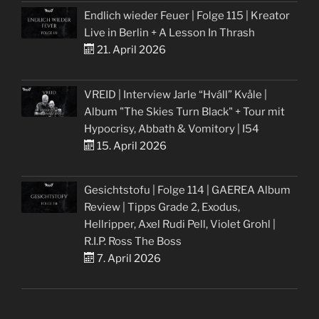
Endlich wieder Feuer | Folge 115 | Kreator
Live in Berlin + A Lesson In Thrash
21. April 2026
VREID | Interview Jarle “Hváll” Kvåle |
Album "The Skies Turn Black" + Tour mit
Hypocrisy, Abbath & Vomitory | I54
15. April 2026
Gesichtstofu | Folge 114 | GAEREA Album
Review | Tipps Grade 2, Exodus,
Hellripper, Axel Rudi Pell, Violet Grohl |
R.I.P. Ross The Boss
7. April 2026