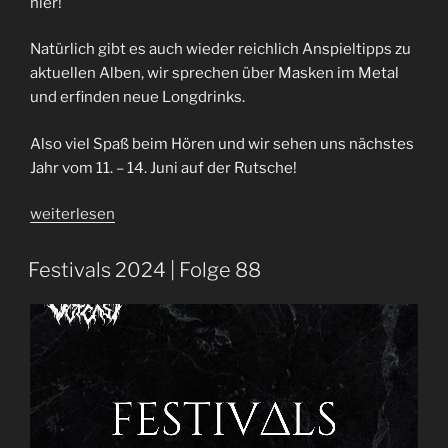
hier!
Natürlich gibt es auch wieder reichlich Anspieltipps zu
aktuellen Alben, wir sprechen über Masken im Metal
und erfinden neue Longdrinks.
Also viel Spaß beim Hören und wir sehen uns nächstes
Jahr vom 11. – 14. Juni auf der Rutsche!
„Metal
weiterlesen
Frenzy
2024
Festivals 2024 | Folge 88
|
Festival
Recap
|
Folge
93“