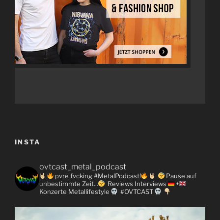
INSTA
ovtcast_metal_podcast
pvre fvcking #MetalPodcast!
Pause auf
unbestimmte Zeit...
Reviews
Interviews
+
Konzerte
Metallifestyle
#OVTCAST