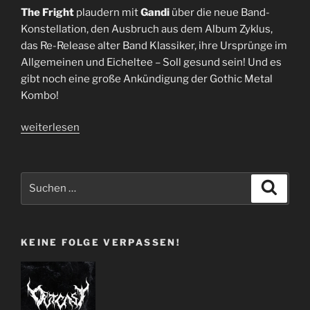
The Fright
plaudern mit
Gandi
über die neue Band-
Konstellation, den Ausbruch aus dem Album Zyklus,
das Re-Release alter Band Klassiker, ihre Ursprünge im
Allgemeinen und Eicheltee – Soll gesund sein! Und es
gibt noch eine große Ankündigung der Gothic Metal
Kombo!
„The
weiterlesen
Fright
|
Interview
Suchen
Suche
|
nach:
I48“
KEINE FOLGE VERPASSEN!