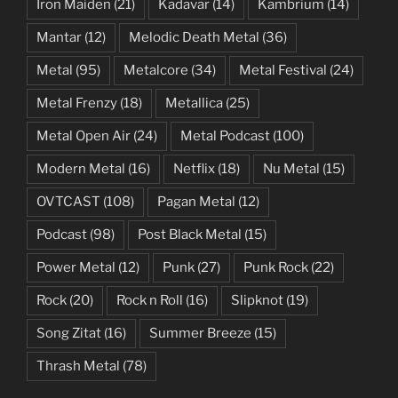
Iron Maiden
(21)
Kadavar
(14)
Kambrium
(14)
Mantar
(12)
Melodic Death Metal
(36)
Metal
(95)
Metalcore
(34)
Metal Festival
(24)
Metal Frenzy
(18)
Metallica
(25)
Metal Open Air
(24)
Metal Podcast
(100)
Modern Metal
(16)
Netflix
(18)
Nu Metal
(15)
OVTCAST
(108)
Pagan Metal
(12)
Podcast
(98)
Post Black Metal
(15)
Power Metal
(12)
Punk
(27)
Punk Rock
(22)
Rock
(20)
Rock n Roll
(16)
Slipknot
(19)
Song Zitat
(16)
Summer Breeze
(15)
Thrash Metal
(78)