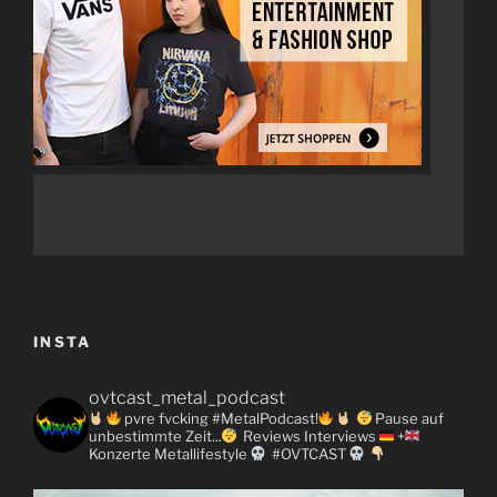
INSTA
ovtcast_metal_podcast
pvre fvcking #MetalPodcast!
Pause auf
unbestimmte Zeit...
Reviews
Interviews
+
Konzerte
Metallifestyle
#OVTCAST