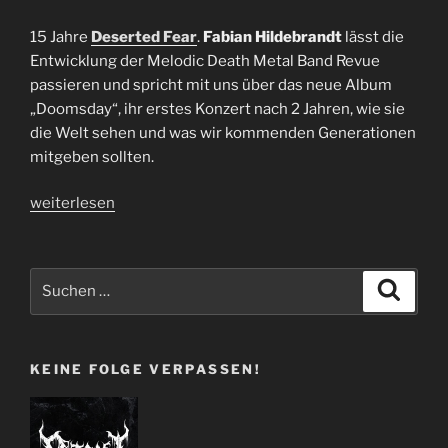
15 Jahre
Deserted Fear
.
Fabian Hildebrandt
lässt die
Entwicklung der Melodic Death Metal Band Revue
passieren und spricht mit uns über das neue Album
„Doomsday“, ihr erstes Konzert nach 2 Jahren, wie sie
die Welt sehen und was wir kommenden Generationen
mitgeben sollten.
„Interview
weiterlesen
Deserted
Fear
|
Suchen
Suche
Fabian“
nach:
KEINE FOLGE VERPASSEN!