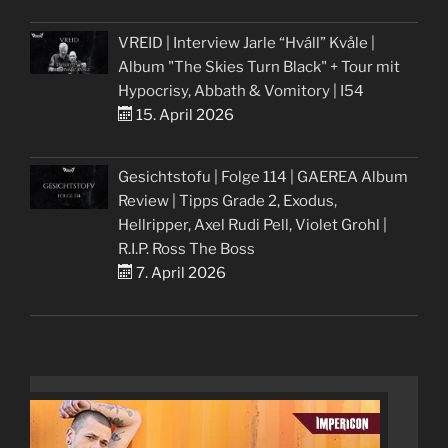
VREID | Interview Jarle “Hváll” Kvåle |
Album "The Skies Turn Black" + Tour mit
Hypocrisy, Abbath & Vomitory | I54
15. April 2026
Gesichtstofu | Folge 114 | GAEREA Album
Review | Tipps Grade 2, Exodus,
Hellripper, Axel Rudi Pell, Violet Grohl |
R.I.P. Ross The Boss
7. April 2026