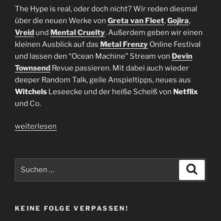
The Hype is real, oder doch nicht? Wir reden diesmal
über die neuen Werke von
Greta van Fleet
,
Gojira
,
Vreid
und
Mental Cruelty
. Außerdem geben wir einen
kleinen Ausblick auf das
Metal Frenzy
Online Festival
und lassen den “Ocean Machine” Stream von
Devin
Townsend
Revue passieren. Mit dabei auch wieder
deeper Random Talk, geile Anspieltipps, neues aus
Witchels
Leseecke und der heiße Scheiß von
Netflix
und Co.
„Folge
weiterlesen
52
|
Let’s
Suchen
Suche
get
nach:
hyped!“
KEINE FOLGE VERPASSEN!