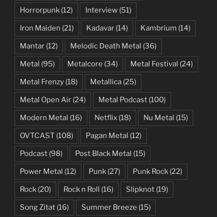
Horrorpunk
(12)
Interview
(51)
Iron Maiden
(21)
Kadavar
(14)
Kambrium
(14)
Mantar
(12)
Melodic Death Metal
(36)
Metal
(95)
Metalcore
(34)
Metal Festival
(24)
Metal Frenzy
(18)
Metallica
(25)
Metal Open Air
(24)
Metal Podcast
(100)
Modern Metal
(16)
Netflix
(18)
Nu Metal
(15)
OVTCAST
(108)
Pagan Metal
(12)
Podcast
(98)
Post Black Metal
(15)
Power Metal
(12)
Punk
(27)
Punk Rock
(22)
Rock
(20)
Rock n Roll
(16)
Slipknot
(19)
Song Zitat
(16)
Summer Breeze
(15)