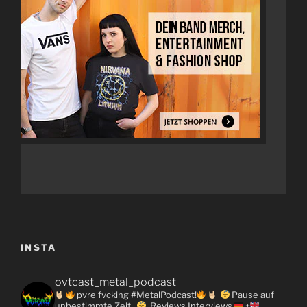
INSTA
ovtcast_metal_podcast
pvre fvcking #MetalPodcast!
Pause auf
unbestimmte Zeit...
Reviews
Interviews
+