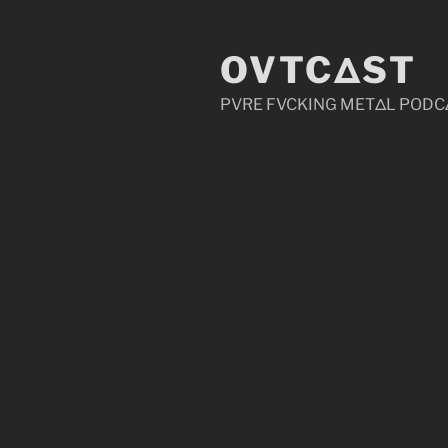
Zum
Inhalt
OVTCΔST
springen
PVRE FVCKING METΔL PODC