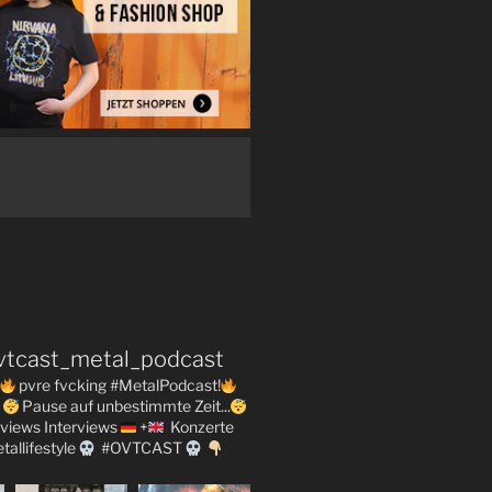
vtcast_metal_podcast
pvre fvcking #MetalPodcast!
Pause auf unbestimmte Zeit...
views
Interviews
+
Konzerte
tallifestyle
#OVTCAST