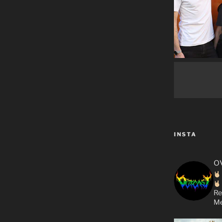
INSTA
o
Re
Me