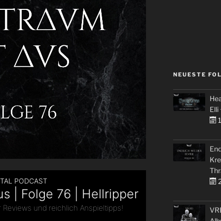
NEUESTE FO
Hea
Elli
1
End
Kre
Thr
2
VRE
Alb