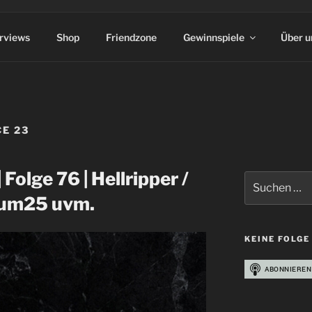
erviews
Shop
Friendzone
Gewinnspiele
Über u
CE 23
 Folge 76 | Hellripper /
Suchen
nach:
rsum25 uvm.
KEINE FOLGE