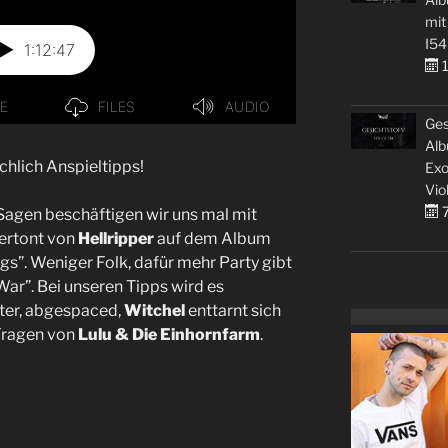
mit
I54
1
Ges
Alb
chlich Anspieltipps!
Exo
Vio
7
Sagen beschäftigen wir uns mal mit
ertont von
Hellripper
auf dem Album
s”. Weniger Folk, dafür mehr Party gibt
ar”. Bei unseren Tipps wird es
ster, abgespaced,
Witchel
enttarnt sich
 Fragen von
Lulu & Die Einhornfarm
.