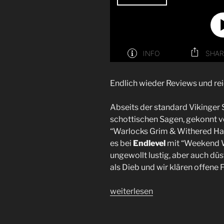
Endlich wieder Reviews und rei
Abseits der standard Vikinger 
schottischen Sagen, gekonnt v
“Warlocks Grim & Withered Hag
es bei
Endlevel
mit “Weekend W
ungewollt lustig, aber auch dü
als Dieb und wir klären offene
„
Der
weiterlesen
Traum
ist