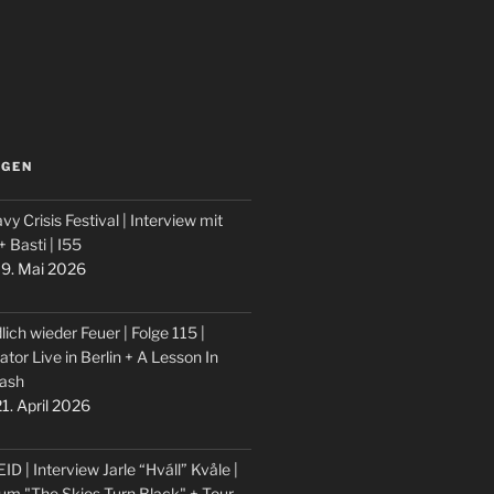
LGEN
vy Crisis Festival | Interview mit
 + Basti | I55
9. Mai 2026
lich wieder Feuer | Folge 115 |
ator Live in Berlin + A Lesson In
ash
1. April 2026
ID | Interview Jarle “Hváll” Kvåle |
um "The Skies Turn Black" + Tour