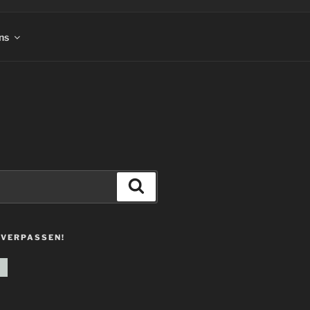
ns
Suchen
 VERPASSEN!