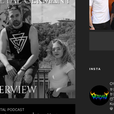
INSTA
o
🤘
🤘

Ko
💀