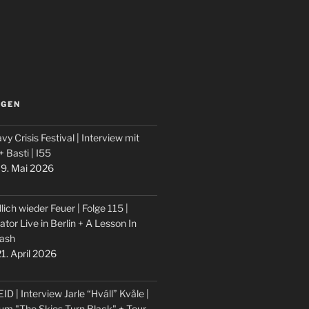
LGEN
vy Crisis Festival | Interview mit
 + Basti | I55
9. Mai 2026
lich wieder Feuer | Folge 115 |
ator Live in Berlin + A Lesson In
ash
1. April 2026
ID | Interview Jarle “Hváll” Kvåle |
um "The Skies Turn Black" + Tour