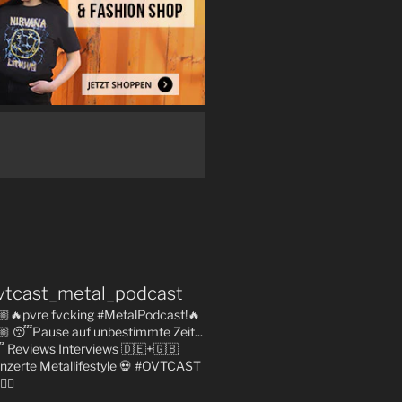
vtcast_metal_podcast
🏼🔥pvre fvcking #MetalPodcast!🔥
🏼
😴Pause auf unbestimmte Zeit...

Reviews
Interviews 🇩🇪+🇬🇧
nzerte
Metallifestyle
💀 #OVTCAST
👇🏼