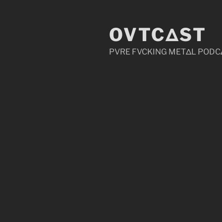
Zum
Inhalt
OVTCΔST
springen
PVRE FVCKING METΔL PODC