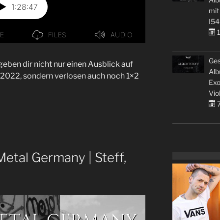
mit
I54
1
Ges
geben dir nicht nur einen Ausblick auf
Alb
 2022, sondern verlosen auch noch 1×2
Exo
Vio
7
etal Germany | Steff,