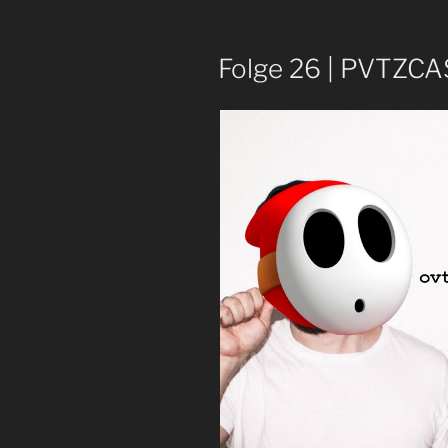
Metal
Germany
Folge 26 | PVTZCA
|
Steff,
Jona,
Pauli“