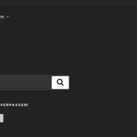
ns
Suchen
 VERPASSEN!