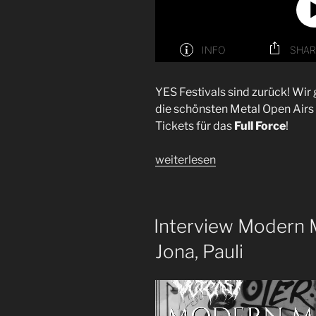
YES Festivals sind zurück! Wir 
die schönsten Metal Open Airs
Tickets für das
Full Force
!
„Folge
weiterlesen
64
|
Festivals
Interview Modern M
2022“
Jona, Pauli