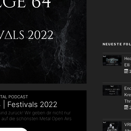
NEUESTE FO
Hea
Elli
1
End
Kre
Thr
2
VRE
Alb