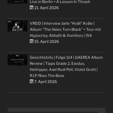
Live in Berlin + A Lesson In Thrash
21. April 2026
VREID | Interview Jarle “Hváll” Kvåle |
Album "The Skies Turn Black" + Tour mit
Hypocrisy, Abbath & Vomitory | I54
15. April 2026
Gesichtstofu | Folge 114 | GAEREA Album
Review | Tipps Grade 2, Exodus,
Hellripper, Axel Rudi Pell, Violet Grohl |
R.I.P. Ross The Boss
7. April 2026