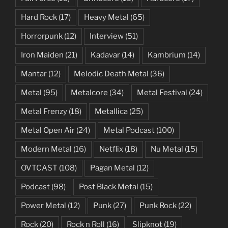
Hard Rock
(17)
Heavy Metal
(65)
Horrorpunk
(12)
Interview
(51)
Iron Maiden
(21)
Kadavar
(14)
Kambrium
(14)
Mantar
(12)
Melodic Death Metal
(36)
Metal
(95)
Metalcore
(34)
Metal Festival
(24)
Metal Frenzy
(18)
Metallica
(25)
Metal Open Air
(24)
Metal Podcast
(100)
Modern Metal
(16)
Netflix
(18)
Nu Metal
(15)
OVTCAST
(108)
Pagan Metal
(12)
Podcast
(98)
Post Black Metal
(15)
Power Metal
(12)
Punk
(27)
Punk Rock
(22)
Rock
(20)
Rock n Roll
(16)
Slipknot
(19)