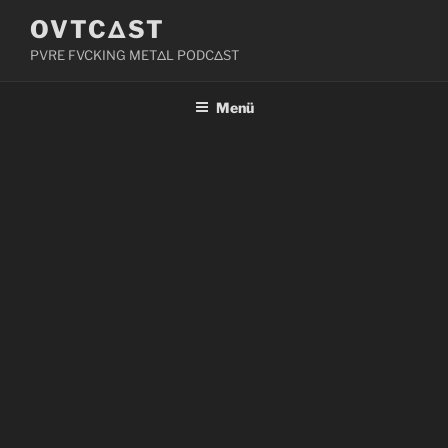
Zum
OVTCΔST
Inhalt
PVRE FVCKING METΔL PODCΔST
springen
Menü