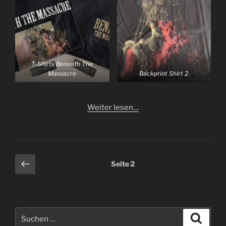
T-Shirts Beneath The
Massacre
Backprint Shirt 2
Weiter lesen…
Seitennummerierung
Vorherige
Seite
2
Seite
der
Beiträge
Suchen
Suche
nach: