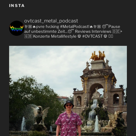
INSTA
ovtcast_metal_podcast
🤘🏼🔥pvre fvcking #MetalPodcast!🔥🤘🏼
😴Pause
auf unbestimmte Zeit...😴
Reviews
Interviews 🇩🇪+
🇬🇧
Konzerte
Metallifestyle
💀 #OVTCAST 💀
👇🏼