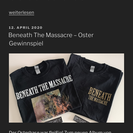
„Gewinnt
weiterlesen
1
von
VERÖFFENTLICHT
12. APRIL 2020
AM
3
Beneath The Massacre – Oster
OVTCAST
Gewinnspiel
Shirts!“
Der Osterhase war fleißig! Zum neuen Album von