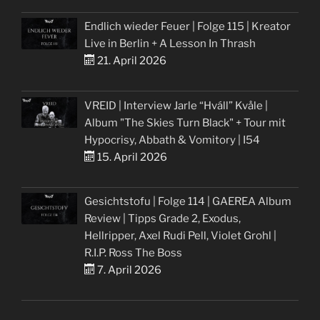
Endlich wieder Feuer | Folge 115 | Kreator
Live in Berlin + A Lesson In Thrash
21. April 2026
VREID | Interview Jarle “Hváll” Kvåle |
Album "The Skies Turn Black" + Tour mit
Hypocrisy, Abbath & Vomitory | I54
15. April 2026
Gesichtstofu | Folge 114 | GAEREA Album
Review | Tipps Grade 2, Exodus,
Hellripper, Axel Rudi Pell, Violet Grohl |
R.I.P. Ross The Boss
7. April 2026