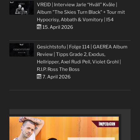
VREID | Interview Jarle “Hváll” Kvåle |
Album "The Skies Turn Black" + Tour mit
Hypocrisy, Abbath & Vomitory | I54
15. April 2026
Gesichtstofu | Folge 114 | GAEREA Album
Review | Tipps Grade 2, Exodus,
Hellripper, Axel Rudi Pell, Violet Grohl |
R.I.P. Ross The Boss
7. April 2026