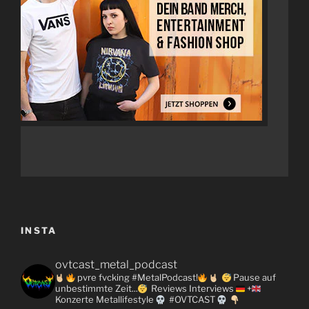
INSTA
ovtcast_metal_podcast
pvre fvcking #MetalPodcast!
Pause auf
unbestimmte Zeit...
Reviews
Interviews
+
Konzerte
Metallifestyle
#OVTCAST