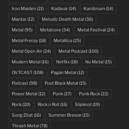
Iron Maiden
(21)
Kadavar
(14)
Kambrium
(14)
Mantar
(12)
Melodic Death Metal
(36)
Metal
(95)
Metalcore
(34)
Metal Festival
(24)
Metal Frenzy
(18)
Metallica
(25)
Metal Open Air
(24)
Metal Podcast
(100)
Modern Metal
(16)
Netflix
(18)
Nu Metal
(15)
OVTCAST
(108)
Pagan Metal
(12)
Podcast
(98)
Post Black Metal
(15)
Power Metal
(12)
Punk
(27)
Punk Rock
(22)
Rock
(20)
Rock n Roll
(16)
Slipknot
(19)
Song Zitat
(16)
Summer Breeze
(15)
Thrash Metal
(78)