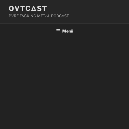
Zum
OVTCΔST
Inhalt
PVRE FVCKING METΔL PODCΔST
springen
Menü