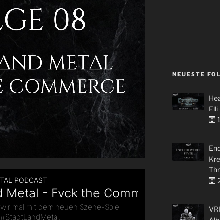
NEUESTE FO
Hea
Elli
1
End
Kre
Thr
2
VRE
Alb