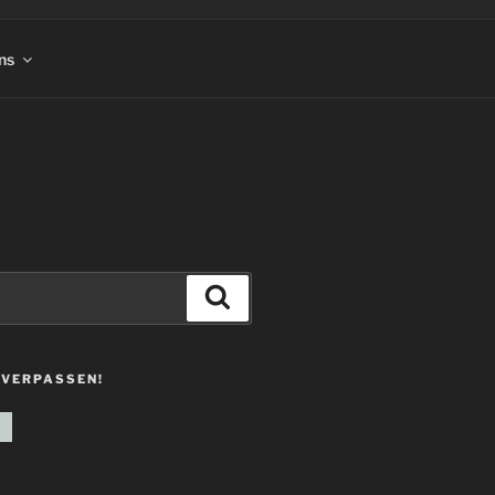
ns
Suchen
 VERPASSEN!