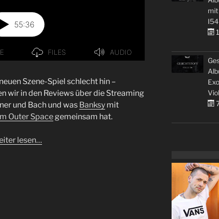
mit
I54
1
Ges
Alb
neuen Szene-Spiel schlecht hin –
Exo
Vio
en wir in den Reviews über die Streaming
7
ner und Bach und was
Banksy
mit
om Outer Space
gemeinsam hat.
iter lesen…