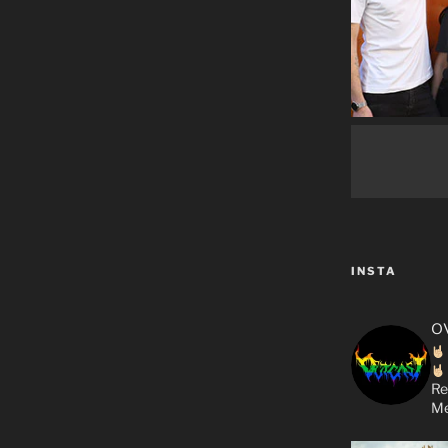
INSTA
o
Re
Me