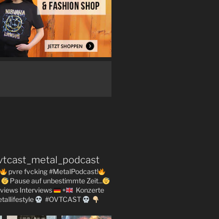
vtcast_metal_podcast
pvre fvcking #MetalPodcast!
Pause auf unbestimmte Zeit...
views
Interviews
+
Konzerte
tallifestyle
#OVTCAST