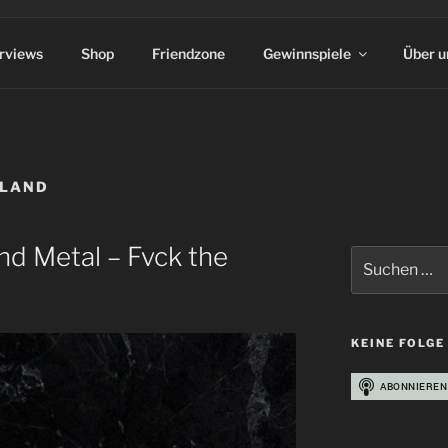
erviews
Shop
Friendzone
Gewinnspiele
Über u
NLAND
nd Metal – Fvck the
Suchen
nach:
KEINE FOLGE