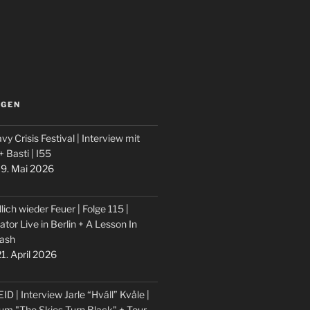
LGEN
vy Crisis Festival | Interview mit
 + Basti | I55
9. Mai 2026
lich wieder Feuer | Folge 115 |
ator Live in Berlin + A Lesson In
ash
1. April 2026
ID | Interview Jarle “Hváll” Kvåle |
um "The Skies Turn Black" + Tour