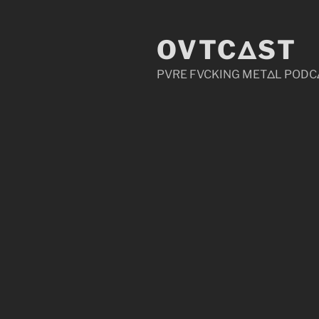
Zum
Inhalt
OVTCΔST
springen
PVRE FVCKING METΔL PODC