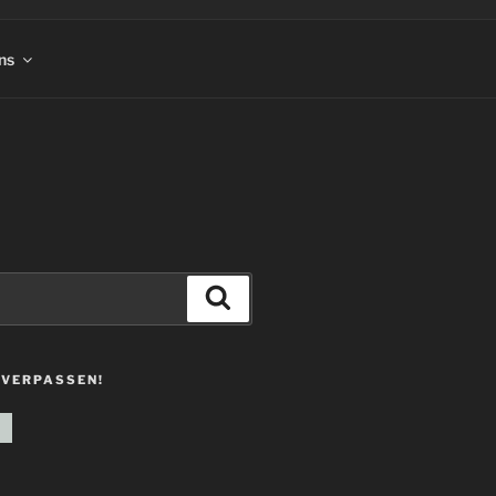
ns
Suchen
 VERPASSEN!