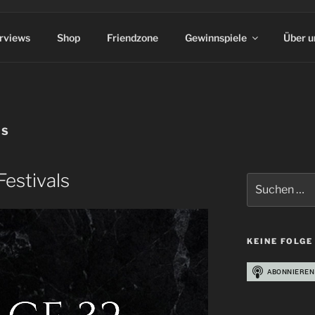
erviews
Shop
Friendzone
Gewinnspiele
Über u
NS
Festivals
Suchen
nach:
KEINE FOLGE