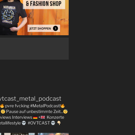
vtcast_metal_podcast
pvre fvcking #MetalPodcast!
Pause auf unbestimmte Zeit...
views
Interviews
+
Konzerte
tallifestyle
#OVTCAST