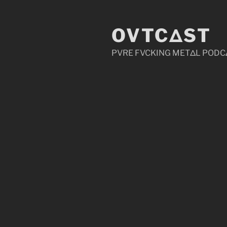
Zum
Inhalt
OVTCΔST
springen
PVRE FVCKING METΔL PODC