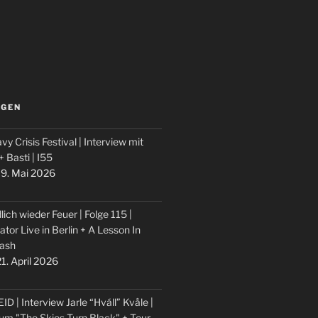
LGEN
vy Crisis Festival | Interview mit
 + Basti | I55
9. Mai 2026
lich wieder Feuer | Folge 115 |
ator Live in Berlin + A Lesson In
ash
1. April 2026
ID | Interview Jarle “Hváll” Kvåle |
um "The Skies Turn Black" + Tour