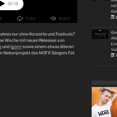
mit
I54
1
Ges
ahres nur ohne Konzerte und Festivals?
Alb
iese Woche mit neuen Releases von
Exo
e
und
Igorrr
sowie einem etwas älteren
Vio
em Nebenprojekt des NOFX Sängers Fat
7