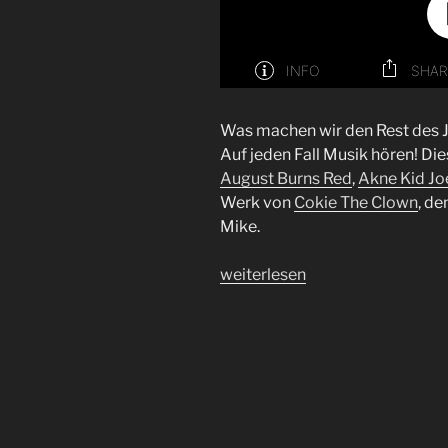
Was machen wir den Rest des J
Auf jeden Fall Musik hören! D
August Burns Red
,
Akne Kid Jo
Werk von
Cokie The Clown
, d
Mike.
„Folge
weiterlesen
32
|
Tod
den
Festivals“