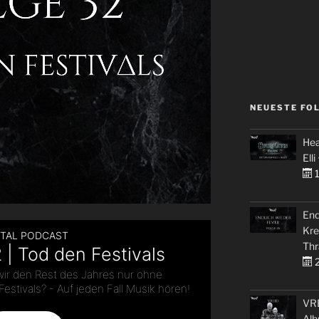
NEUESTE FO
Hea
Elli
1
End
Kre
Thr
2
VRE
Alb