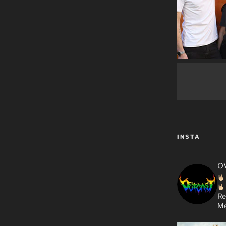
INSTA
o
Re
Me