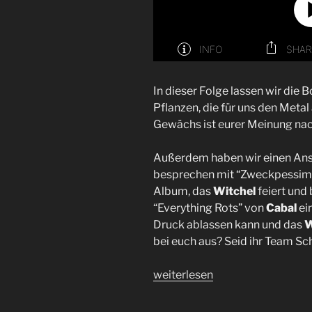
In dieser Folge lassen wir die
Pflanzen, die für uns den Meta
Gewächs ist eurer Meinung nac
Außerdem haben wir einen Ansc
besprechen mit “Zweckpessim
Album, das
Witchel
feiert und
“Everything Rots” von
Cabal
ei
Druck ablassen kann und das
W
bei euch aus? Seid ihr Team S
„Cabal
weiterlesen
und
Liebe