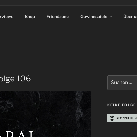
erviews
Shop
Friendzone
Gewinnspiele
Über u
Folge 106
Suchen
nach:
KEINE FOLGE