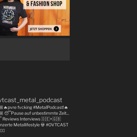
vtcast_metal_podcast
🏼🔥pvre fvcking #MetalPodcast!🔥
🏼
😴Pause auf unbestimmte Zeit...

Reviews
Interviews 🇩🇪+🇬🇧
nzerte
Metallifestyle
💀 #OVTCAST
👇🏼