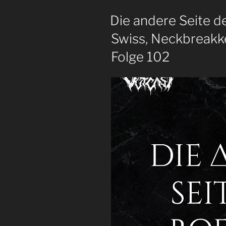
|
Die andere Seite de
Folge
106“
Swiss, Neckbreakk
Folge 102