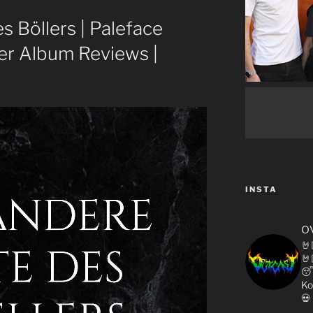
s Böllers | Paleface
er Album Reviews |
INSTA
o
🤘
🤘

Ko
💀