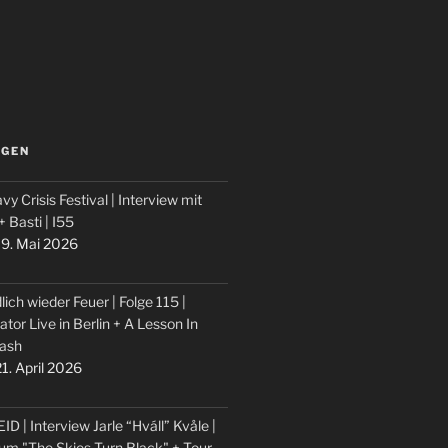
LGEN
vy Crisis Festival | Interview mit
 + Basti | I55
9. Mai 2026
lich wieder Feuer | Folge 115 |
ator Live in Berlin + A Lesson In
ash
1. April 2026
ID | Interview Jarle “Hváll” Kvåle |
um "The Skies Turn Black" + Tour