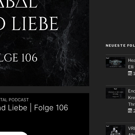
NEUESTE FO
Hea
Elli
1
End
Kre
Thr
2
VRE
Alb