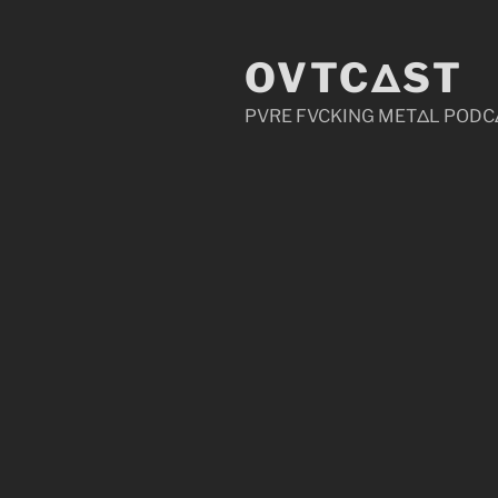
Zum
Inhalt
OVTCΔST
springen
PVRE FVCKING METΔL PODC