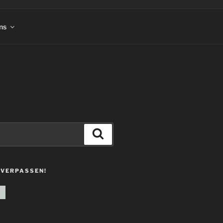
ns
Suchen
 VERPASSEN!