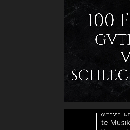
Reviews
|
Folge
102“