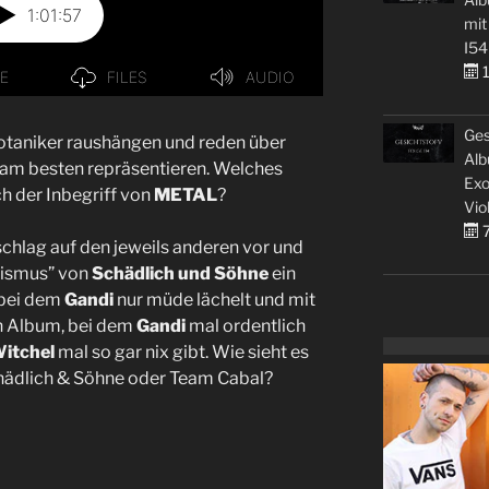
mit
I54
1
Ges
 Botaniker raushängen und reden über
Alb
l am besten repräsentieren. Welches
Exo
h der Inbegriff von
METAL
?
Vio
7
hlag auf den jeweils anderen vor und
ismus” von
Schädlich und Söhne
ein
 bei dem
Gandi
nur müde lächelt und mit
n Album, bei dem
Gandi
mal ordentlich
itchel
mal so gar nix gibt. Wie sieht es
chädlich & Söhne oder Team Cabal?