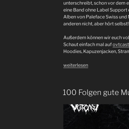
unterschreibt, schon vor dem e
eine Band ohne Label Support d
Alben von Paleface Swiss und 
anderen nicht, aber hört selbst!
Außerdem können wir euch voll
Schaut einfach mal auf
⁠ovtcas
Hoodies, Kapuzenjacken, Stram
„Die
weiterlesen
andere
Seite
des
100 Folgen gute Mu
Böllers
|
Paleface
Swiss,
Neckbreakker
Album