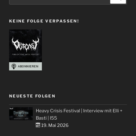
nach:
und
Blut
KEINE FOLGE VERPASSEN!
–
Metal
Album
Cover
Best-
Of“
NEUESTE FOLGEN
Heavy Crisis Festival | Interview mit Elli +
Basti | I55
19. Mai 2026