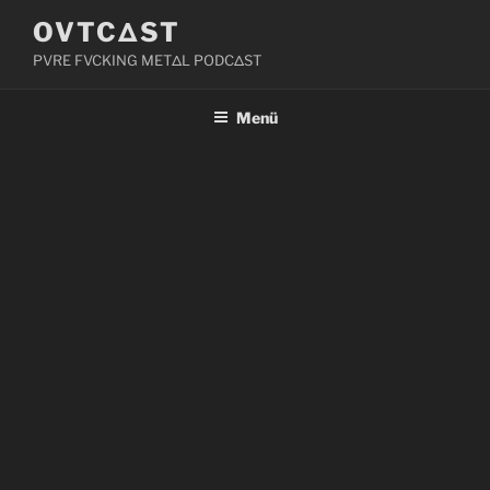
Zum
OVTCΔST
Inhalt
PVRE FVCKING METΔL PODCΔST
springen
Menü