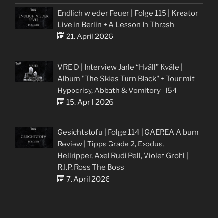
Endlich wieder Feuer | Folge 115 | Kreator
Live in Berlin + A Lesson In Thrash
21. April 2026
VREID | Interview Jarle “Hváll” Kvåle |
Album "The Skies Turn Black" + Tour mit
Hypocrisy, Abbath & Vomitory | I54
15. April 2026
Gesichtstofu | Folge 114 | GAEREA Album
Review | Tipps Grade 2, Exodus,
Hellripper, Axel Rudi Pell, Violet Grohl |
R.I.P. Ross The Boss
7. April 2026