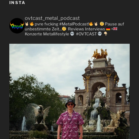
INSTA
ovtcast_metal_podcast
pvre fvcking #MetalPodcast!
Pause auf
unbestimmte Zeit...
Reviews
Interviews
+
Konzerte
Metallifestyle
#OVTCAST